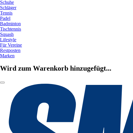
Schuhe
Schläger
Tennis
Padel
Badminton
Tischtennis
Squash
Lifestyle
Für Vereine
Restposten
Marken
Wird zum Warenkorb hinzugefügt...