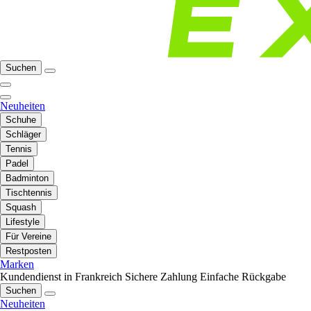
Suchen
Neuheiten
Schuhe
Schläger
Tennis
Padel
Badminton
Tischtennis
Squash
Lifestyle
Für Vereine
Restposten
Marken
Kundendienst in Frankreich
Sichere Zahlung
Einfache Rückgabe
Suchen
Neuheiten