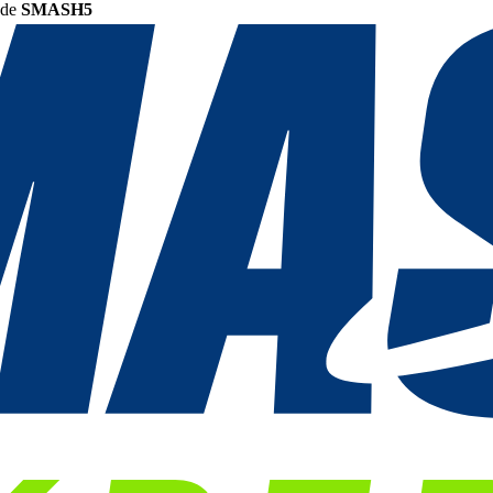
ode
SMASH5