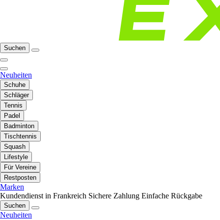
Suchen
Neuheiten
Schuhe
Schläger
Tennis
Padel
Badminton
Tischtennis
Squash
Lifestyle
Für Vereine
Restposten
Marken
Kundendienst in Frankreich
Sichere Zahlung
Einfache Rückgabe
Suchen
Neuheiten