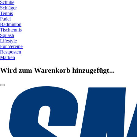
Schuhe
Schläger
Tennis
Padel
Badminton
Tischtennis
Squash
Lifestyle
Für Vereine
Restposten
Marken
Wird zum Warenkorb hinzugefügt...