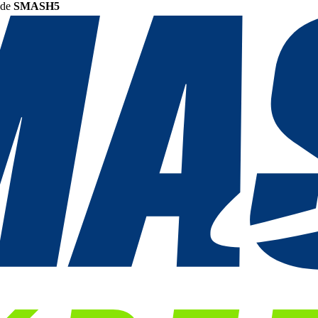
ode
SMASH5