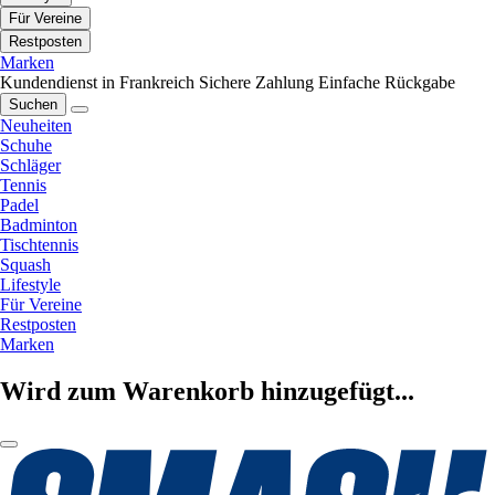
Für Vereine
Restposten
Marken
Kundendienst in Frankreich
Sichere Zahlung
Einfache Rückgabe
Suchen
Neuheiten
Schuhe
Schläger
Tennis
Padel
Badminton
Tischtennis
Squash
Lifestyle
Für Vereine
Restposten
Marken
Wird zum Warenkorb hinzugefügt...