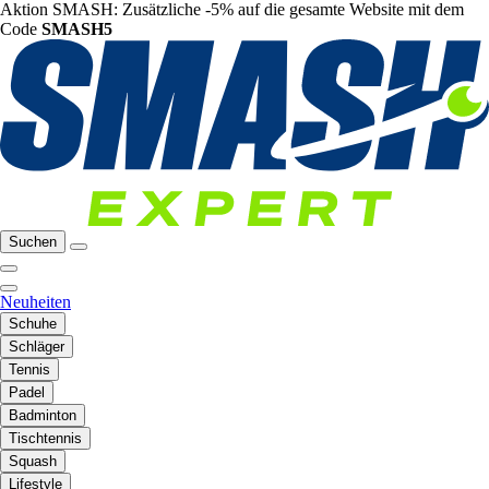
Aktion SMASH: Zusätzliche -5% auf die gesamte Website mit dem
Code
SMASH5
Suchen
Neuheiten
Schuhe
Schläger
Tennis
Padel
Badminton
Tischtennis
Squash
Lifestyle