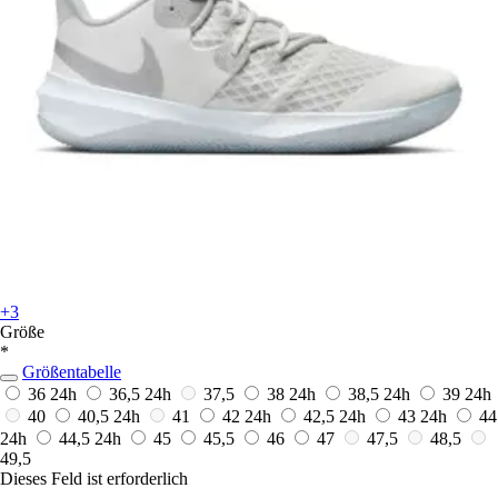
+3
Größe
*
Größentabelle
36
24h
36,5
24h
37,5
38
24h
38,5
24h
39
24h
40
40,5
24h
41
42
24h
42,5
24h
43
24h
44
24h
44,5
24h
45
45,5
46
47
47,5
48,5
49,5
Dieses Feld ist erforderlich