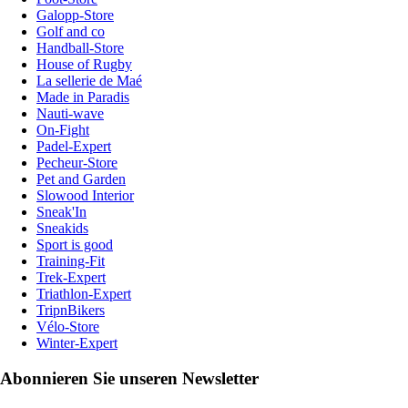
Galopp-Store
Golf and co
Handball-Store
House of Rugby
La sellerie de Maé
Made in Paradis
Nauti-wave
On-Fight
Padel-Expert
Pecheur-Store
Pet and Garden
Slowood Interior
Sneak'In
Sneakids
Sport is good
Training-Fit
Trek-Expert
Triathlon-Expert
TripnBikers
Vélo-Store
Winter-Expert
Abonnieren Sie unseren Newsletter