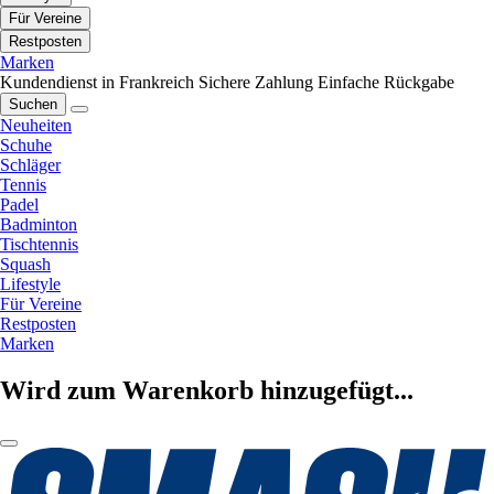
Für Vereine
Restposten
Marken
Kundendienst in Frankreich
Sichere Zahlung
Einfache Rückgabe
Suchen
Neuheiten
Schuhe
Schläger
Tennis
Padel
Badminton
Tischtennis
Squash
Lifestyle
Für Vereine
Restposten
Marken
Wird zum Warenkorb hinzugefügt...