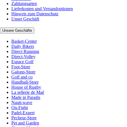
Zahlungsarten
Lieferkosten und Versandoptionen
Hinweis zum Datenschutz
Unser Geschäft
Unsere Geschäfte
Basket-Center
Daily Bikers
Direct Running
Direct-Volley
Espace Golf
Foot-Store
Galopp-Store
Golf and co
Handball-Store
House of Rugby
La sellerie de Maé
Made in Paradis
Nauti-wave
On-Fight
Padel-Expert
Pecheur-Store
Pet and Garden