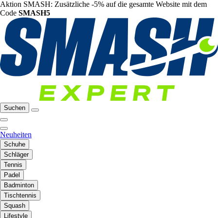
Aktion SMASH: Zusätzliche -5% auf die gesamte Website mit dem
Code
SMASH5
Suchen
Neuheiten
Schuhe
Schläger
Tennis
Padel
Badminton
Tischtennis
Squash
Lifestyle