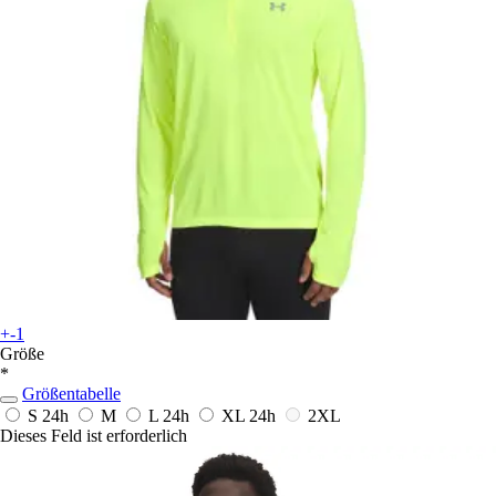
+-1
Größe
*
Größentabelle
S
24h
M
L
24h
XL
24h
2XL
Dieses Feld ist erforderlich