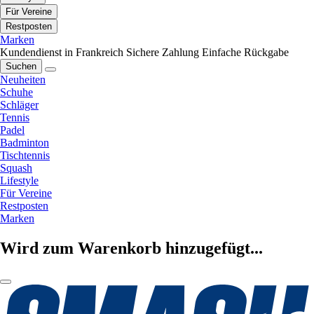
Für Vereine
Restposten
Marken
Kundendienst in Frankreich
Sichere Zahlung
Einfache Rückgabe
Suchen
Neuheiten
Schuhe
Schläger
Tennis
Padel
Badminton
Tischtennis
Squash
Lifestyle
Für Vereine
Restposten
Marken
Wird zum Warenkorb hinzugefügt...