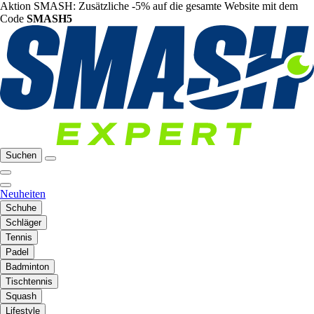
Aktion SMASH: Zusätzliche -5% auf die gesamte Website mit dem
Code
SMASH5
Suchen
Neuheiten
Schuhe
Schläger
Tennis
Padel
Badminton
Tischtennis
Squash
Lifestyle