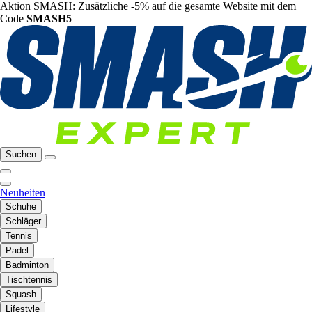
Aktion SMASH: Zusätzliche -5% auf die gesamte Website mit dem
Code
SMASH5
Suchen
Neuheiten
Schuhe
Schläger
Tennis
Padel
Badminton
Tischtennis
Squash
Lifestyle