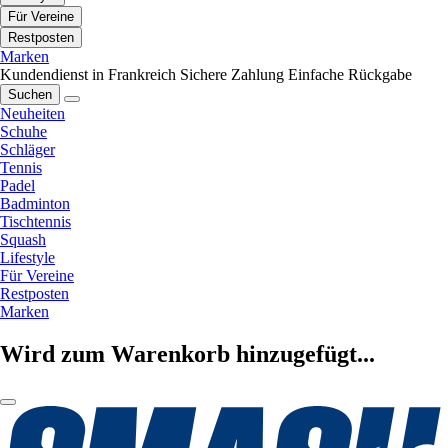
Für Vereine
Restposten
Marken
Kundendienst in Frankreich
Sichere Zahlung
Einfache Rückgabe
Suchen
Neuheiten
Schuhe
Schläger
Tennis
Padel
Badminton
Tischtennis
Squash
Lifestyle
Für Vereine
Restposten
Marken
Wird zum Warenkorb hinzugefügt...