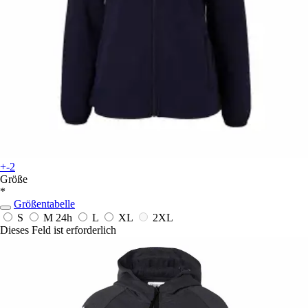
+-2
Größe
*
Größentabelle
S
M
24h
L
XL
2XL
Dieses Feld ist erforderlich