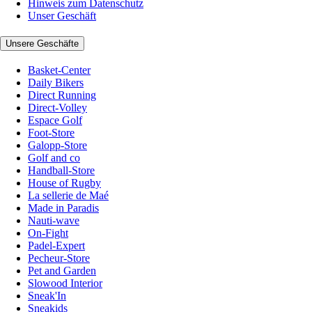
Hinweis zum Datenschutz
Unser Geschäft
Unsere Geschäfte
Basket-Center
Daily Bikers
Direct Running
Direct-Volley
Espace Golf
Foot-Store
Galopp-Store
Golf and co
Handball-Store
House of Rugby
La sellerie de Maé
Made in Paradis
Nauti-wave
On-Fight
Padel-Expert
Pecheur-Store
Pet and Garden
Slowood Interior
Sneak'In
Sneakids