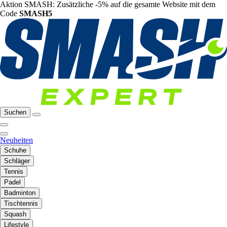
Aktion SMASH: Zusätzliche -5% auf die gesamte Website mit dem
Code
SMASH5
Suchen
Neuheiten
Schuhe
Schläger
Tennis
Padel
Badminton
Tischtennis
Squash
Lifestyle