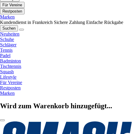
Für Vereine
Restposten
Marken
Kundendienst in Frankreich
Sichere Zahlung
Einfache Rückgabe
Suchen
Neuheiten
Schuhe
Schläger
Tennis
Padel
Badminton
Tischtennis
Squash
Lifestyle
Für Vereine
Restposten
Marken
Wird zum Warenkorb hinzugefügt...