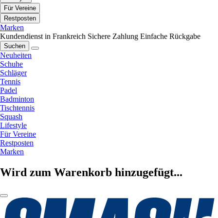
Für Vereine
Restposten
Marken
Kundendienst in Frankreich
Sichere Zahlung
Einfache Rückgabe
Suchen
Neuheiten
Schuhe
Schläger
Tennis
Padel
Badminton
Tischtennis
Squash
Lifestyle
Für Vereine
Restposten
Marken
Wird zum Warenkorb hinzugefügt...