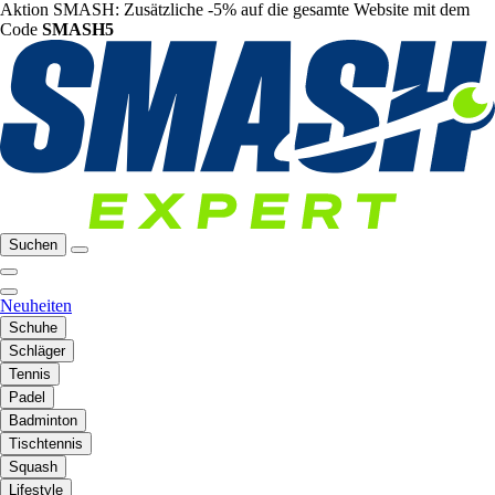
Aktion SMASH: Zusätzliche -5% auf die gesamte Website mit dem
Code
SMASH5
Suchen
Neuheiten
Schuhe
Schläger
Tennis
Padel
Badminton
Tischtennis
Squash
Lifestyle