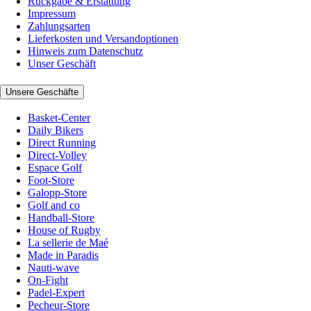
Rückgabe & Erstattung
Impressum
Zahlungsarten
Lieferkosten und Versandoptionen
Hinweis zum Datenschutz
Unser Geschäft
Unsere Geschäfte
Basket-Center
Daily Bikers
Direct Running
Direct-Volley
Espace Golf
Foot-Store
Galopp-Store
Golf and co
Handball-Store
House of Rugby
La sellerie de Maé
Made in Paradis
Nauti-wave
On-Fight
Padel-Expert
Pecheur-Store