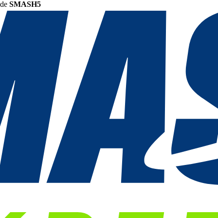
ode
SMASH5