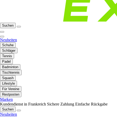
Suchen
Neuheiten
Schuhe
Schläger
Tennis
Padel
Badminton
Tischtennis
Squash
Lifestyle
Für Vereine
Restposten
Marken
Kundendienst in Frankreich
Sichere Zahlung
Einfache Rückgabe
Suchen
Neuheiten