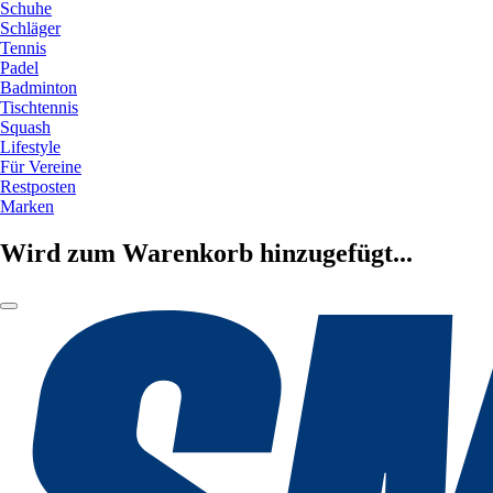
Schuhe
Schläger
Tennis
Padel
Badminton
Tischtennis
Squash
Lifestyle
Für Vereine
Restposten
Marken
Wird zum Warenkorb hinzugefügt...