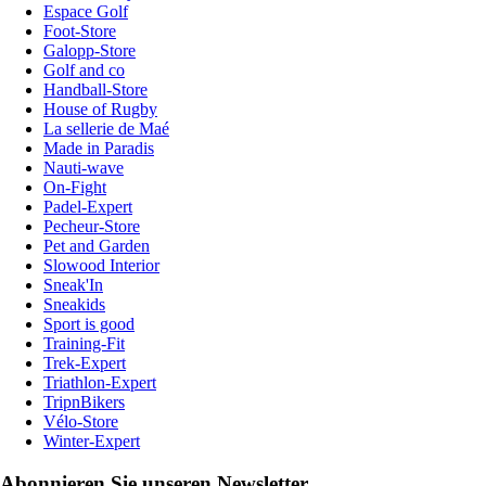
Espace Golf
Foot-Store
Galopp-Store
Golf and co
Handball-Store
House of Rugby
La sellerie de Maé
Made in Paradis
Nauti-wave
On-Fight
Padel-Expert
Pecheur-Store
Pet and Garden
Slowood Interior
Sneak'In
Sneakids
Sport is good
Training-Fit
Trek-Expert
Triathlon-Expert
TripnBikers
Vélo-Store
Winter-Expert
Abonnieren Sie unseren Newsletter