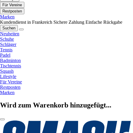
Für Vereine
Restposten
Marken
Kundendienst in Frankreich
Sichere Zahlung
Einfache Rückgabe
Suchen
Neuheiten
Schuhe
Schläger
Tennis
Padel
Badminton
Tischtennis
Squash
Lifestyle
Für Vereine
Restposten
Marken
Wird zum Warenkorb hinzugefügt...