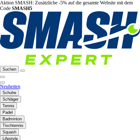
Aktion SMASH: Zusätzliche -5% auf die gesamte Website mit dem
Code
SMASH5
Suchen
Neuheiten
Schuhe
Schläger
Tennis
Padel
Badminton
Tischtennis
Squash
Lifestyle