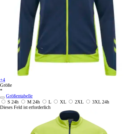
+4
Größe
*
Größentabelle
S
24h
M
24h
L
XL
2XL
3XL
24h
Dieses Feld ist erforderlich