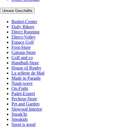
Unsere Geschäfte
Basket-Center
Daily Bikers
Direct Running
Direct-Volley
Espace Golf
Foot-Store
Galopp-Store
Golf and co
Handball-Store
House of Rugby
La sellerie de Maé
Made in Paradis
Nauti-wave
On-Fight
Padel-Expert
Pecheur-Store
Pet and Garden
Slowood Interior
Sneak'In
Sneakids
Sport is good