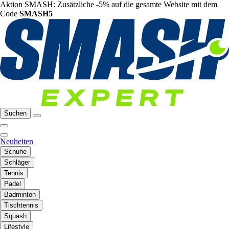
Aktion SMASH: Zusätzliche -5% auf die gesamte Website mit dem
Code
SMASH5
Suchen
Neuheiten
Schuhe
Schläger
Tennis
Padel
Badminton
Tischtennis
Squash
Lifestyle