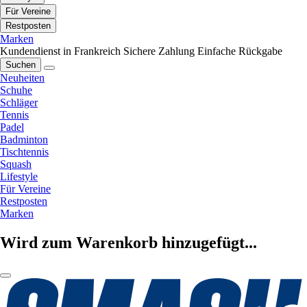
Für Vereine
Restposten
Marken
Kundendienst in Frankreich
Sichere Zahlung
Einfache Rückgabe
Suchen
Neuheiten
Schuhe
Schläger
Tennis
Padel
Badminton
Tischtennis
Squash
Lifestyle
Für Vereine
Restposten
Marken
Wird zum Warenkorb hinzugefügt...