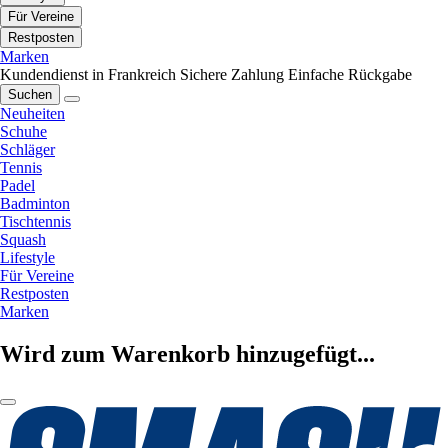
Für Vereine
Restposten
Marken
Kundendienst in Frankreich
Sichere Zahlung
Einfache Rückgabe
Suchen
Neuheiten
Schuhe
Schläger
Tennis
Padel
Badminton
Tischtennis
Squash
Lifestyle
Für Vereine
Restposten
Marken
Wird zum Warenkorb hinzugefügt...