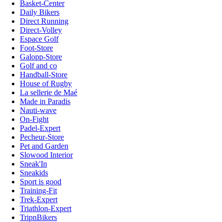
Basket-Center
Daily Bikers
Direct Running
Direct-Volley
Espace Golf
Foot-Store
Galopp-Store
Golf and co
Handball-Store
House of Rugby
La sellerie de Maé
Made in Paradis
Nauti-wave
On-Fight
Padel-Expert
Pecheur-Store
Pet and Garden
Slowood Interior
Sneak'In
Sneakids
Sport is good
Training-Fit
Trek-Expert
Triathlon-Expert
TripnBikers