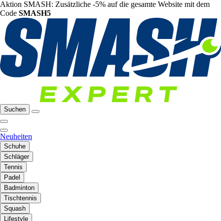
Aktion SMASH: Zusätzliche -5% auf die gesamte Website mit dem
Code
SMASH5
Suchen
Neuheiten
Schuhe
Schläger
Tennis
Padel
Badminton
Tischtennis
Squash
Lifestyle