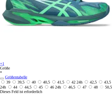
+1
Größe
*
Größentabelle
39
39,5
40
40,5
41,5
42
24h
42,5
43,5
24h
44
44,5
45
46
24h
46,5
47
48
50,5
Dieses Feld ist erforderlich