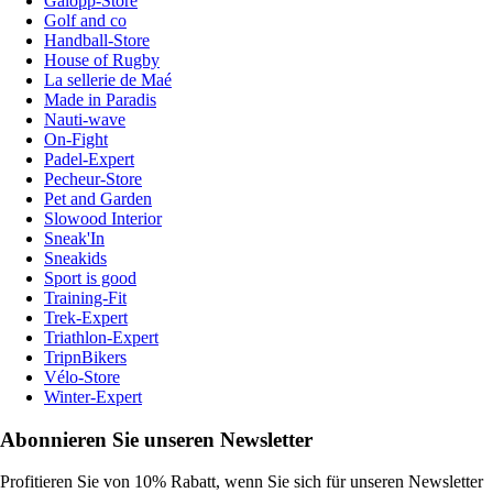
Galopp-Store
Golf and co
Handball-Store
House of Rugby
La sellerie de Maé
Made in Paradis
Nauti-wave
On-Fight
Padel-Expert
Pecheur-Store
Pet and Garden
Slowood Interior
Sneak'In
Sneakids
Sport is good
Training-Fit
Trek-Expert
Triathlon-Expert
TripnBikers
Vélo-Store
Winter-Expert
Abonnieren Sie unseren Newsletter
Profitieren Sie von 10% Rabatt, wenn Sie sich für unseren Newsletter