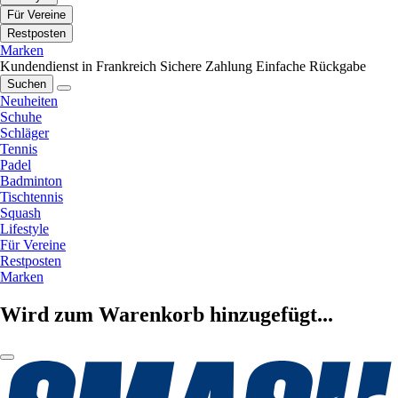
Für Vereine
Restposten
Marken
Kundendienst in Frankreich
Sichere Zahlung
Einfache Rückgabe
Suchen
Neuheiten
Schuhe
Schläger
Tennis
Padel
Badminton
Tischtennis
Squash
Lifestyle
Für Vereine
Restposten
Marken
Wird zum Warenkorb hinzugefügt...