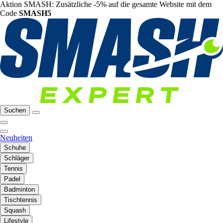
Aktion SMASH: Zusätzliche -5% auf die gesamte Website mit dem
Code
SMASH5
Suchen
Neuheiten
Schuhe
Schläger
Tennis
Padel
Badminton
Tischtennis
Squash
Lifestyle