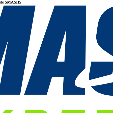
ode
SMASH5