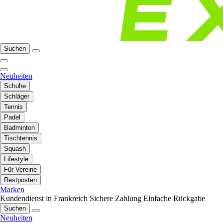
Suchen
Neuheiten
Schuhe
Schläger
Tennis
Padel
Badminton
Tischtennis
Squash
Lifestyle
Für Vereine
Restposten
Marken
Kundendienst in Frankreich
Sichere Zahlung
Einfache Rückgabe
Suchen
Neuheiten