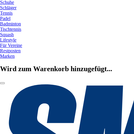
Schuhe
Schläger
Tennis
Padel
Badminton
Tischtennis
Squash
Lifestyle
Für Vereine
Restposten
Marken
Wird zum Warenkorb hinzugefügt...