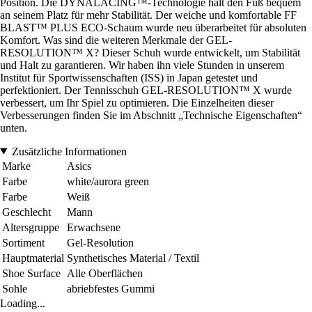
Position. Die DYNALACING™-Technologie hält den Fuß bequem
an seinem Platz für mehr Stabilität. Der weiche und komfortable FF
BLAST™ PLUS ECO-Schaum wurde neu überarbeitet für absoluten
Komfort. Was sind die weiteren Merkmale der GEL-
RESOLUTION™ X? Dieser Schuh wurde entwickelt, um Stabilität
und Halt zu garantieren. Wir haben ihn viele Stunden in unserem
Institut für Sportwissenschaften (ISS) in Japan getestet und
perfektioniert. Der Tennisschuh GEL-RESOLUTION™ X wurde
verbessert, um Ihr Spiel zu optimieren. Die Einzelheiten dieser
Verbesserungen finden Sie im Abschnitt „Technische Eigenschaften“
unten.
Zusätzliche Informationen
Marke
Asics
Farbe
white/aurora green
Farbe
Weiß
Geschlecht
Mann
Altersgruppe
Erwachsene
Sortiment
Gel-Resolution
Hauptmaterial
Synthetisches Material / Textil
Shoe Surface
Alle Oberflächen
Sohle
abriebfestes Gummi
Loading...