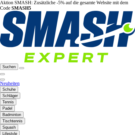
Aktion SMASH: Zusätzliche -5% auf die gesamte Website mit dem
Code
SMASH5
Suchen
Neuheiten
Schuhe
Schläger
Tennis
Padel
Badminton
Tischtennis
Squash
Lifestyle