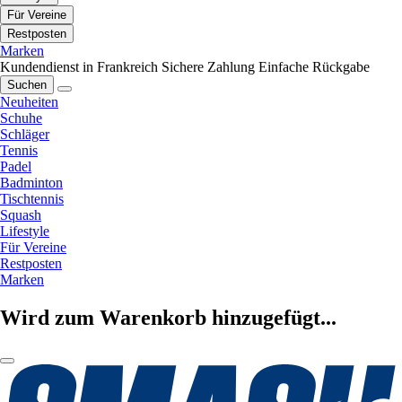
Für Vereine
Restposten
Marken
Kundendienst in Frankreich
Sichere Zahlung
Einfache Rückgabe
Suchen
Neuheiten
Schuhe
Schläger
Tennis
Padel
Badminton
Tischtennis
Squash
Lifestyle
Für Vereine
Restposten
Marken
Wird zum Warenkorb hinzugefügt...