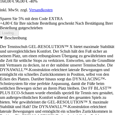
160,00 €
96,00 €
-40%
inkl. MwSt. zzgl.
Versandkosten
Sparen Sie 5%
mit dem Code
EXTRA
+4,80 €
für Ihre nächste Bestellung geschenkt
Nach Bestätigung Ihrer
Bestellung gutgeschrieben
Loading...
Beschreibung
Der Tennisschuh GEL-RESOLUTION™ X bietet maximale Stabilität
und unvergleichlichen Komfort. Der Schuh hält den Fuß sicher an
seinem Platz, um einen reibungslosen Übergang zu gewährleisten und
die Zeit für seitliche Stops zu verkürzen. Entworfen, um die Grundlinie
mit Vertrauen zu decken, ist er der stabilste unserer Tennisschuhe. Die
DYNAWALL™-Konstruktion erleichtert laterale Bewegungen und
ermöglicht ein schnelles Zurückkommen in Position, selbst von den
Ecken des Platzes. Darüber hinaus sorgt das DYNALACING™-
Schnürsystem für eine perfekte Anpassung, damit die Füße beim
seitlichen Bewegen sicher an ihrem Platz bleiben. Der FF BLAST™
PLUS ECO-Schaum wurde ebenfalls speziell für Tennis neu gestaltet,
um außergewöhnlichen Komfort während des gesamten Spiels zu
bieten. Wie gewährleistet die GEL-RESOLUTION™ X maximale
Stabilität und Halt? Die DYNAWALL™-Konstruktion erleichtert
laterale Bewegungen und ermöglicht ein schnelles Zurückkommen in