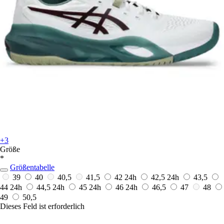
+3
Größe
*
Größentabelle
39
40
40,5
41,5
42
24h
42,5
24h
43,5
44
24h
44,5
24h
45
24h
46
24h
46,5
47
48
49
50,5
Dieses Feld ist erforderlich