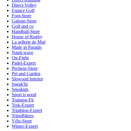
Direct-Volley
Espace Golf
Foot-Store
Galopp-Store
Golf and co
Handball-Store
House of Rugby
La sellerie de Maé
Made in Paradis
Nauti-wave
On-Fight
Padel-Expert
Pecheur-Store
Pet and Garden
Slowood Interior
Sneak'In
Sneakids
Sport is good
Training-Fit
Trek-Expert
Triathlon-Expert
TripnBikers
Vélo-Store
Winter-Expert