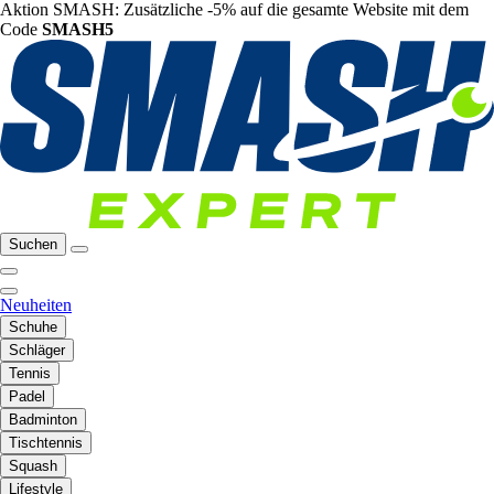
Aktion SMASH: Zusätzliche -5% auf die gesamte Website mit dem
Code
SMASH5
Suchen
Neuheiten
Schuhe
Schläger
Tennis
Padel
Badminton
Tischtennis
Squash
Lifestyle