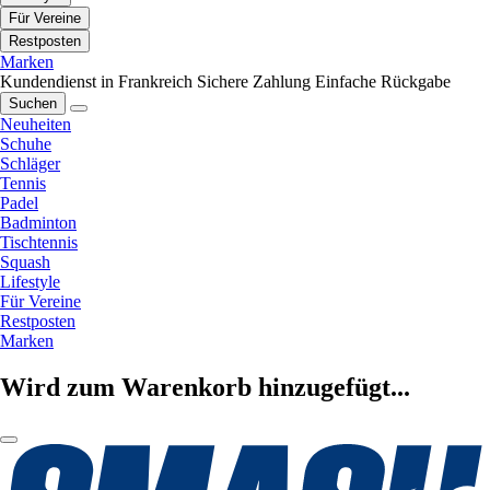
Für Vereine
Restposten
Marken
Kundendienst in Frankreich
Sichere Zahlung
Einfache Rückgabe
Suchen
Neuheiten
Schuhe
Schläger
Tennis
Padel
Badminton
Tischtennis
Squash
Lifestyle
Für Vereine
Restposten
Marken
Wird zum Warenkorb hinzugefügt...