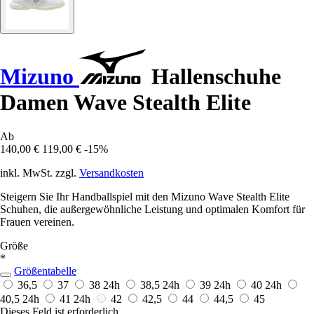
Mizuno
Hallenschuhe
Damen Wave Stealth Elite
Ab
140,00 €
119,00 €
-15%
inkl. MwSt. zzgl.
Versandkosten
Steigern Sie Ihr Handballspiel mit den Mizuno Wave Stealth Elite
Schuhen, die außergewöhnliche Leistung und optimalen Komfort für
Frauen vereinen.
Größe
*
Größentabelle
36,5
37
38
24h
38,5
24h
39
24h
40
24h
40,5
24h
41
24h
42
42,5
44
44,5
45
Dieses Feld ist erforderlich