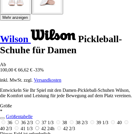
Mehr anzeigen
Wilson
Pickleball-
Schuhe für Damen
Ab
100,00 €
66,62 €
-33%
inkl. MwSt. zzgl.
Versandkosten
Entwickeln Sie Ihr Spiel mit den Damen-Pickleball-Schuhen Wilson,
die Komfort und Leistung für jede Bewegung auf dem Platz vereinen.
Größe
*
Größentabelle
36
36 2/3
37 1/3
38
38 2/3
39 1/3
40
40 2/3
41 1/3
42
24h
42 2/3
Dieses Feld ist erforderlich