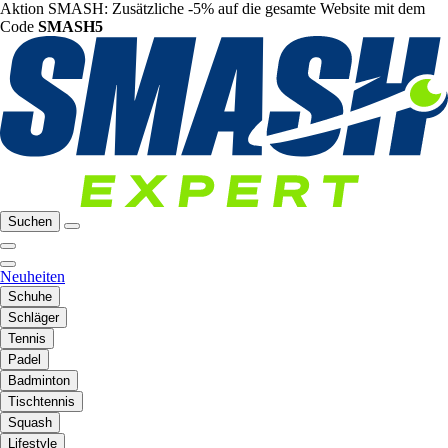
Aktion SMASH: Zusätzliche -5% auf die gesamte Website mit dem
Code
SMASH5
Suchen
Neuheiten
Schuhe
Schläger
Tennis
Padel
Badminton
Tischtennis
Squash
Lifestyle