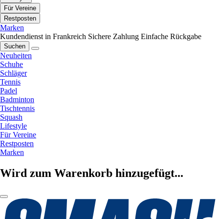
Für Vereine
Restposten
Marken
Kundendienst in Frankreich
Sichere Zahlung
Einfache Rückgabe
Suchen
Neuheiten
Schuhe
Schläger
Tennis
Padel
Badminton
Tischtennis
Squash
Lifestyle
Für Vereine
Restposten
Marken
Wird zum Warenkorb hinzugefügt...