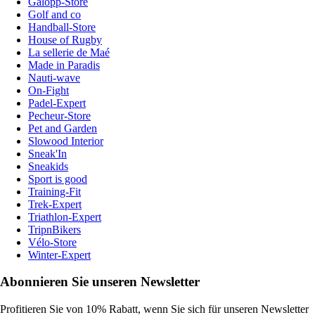
Galopp-Store
Golf and co
Handball-Store
House of Rugby
La sellerie de Maé
Made in Paradis
Nauti-wave
On-Fight
Padel-Expert
Pecheur-Store
Pet and Garden
Slowood Interior
Sneak'In
Sneakids
Sport is good
Training-Fit
Trek-Expert
Triathlon-Expert
TripnBikers
Vélo-Store
Winter-Expert
Abonnieren Sie unseren Newsletter
Profitieren Sie von 10% Rabatt, wenn Sie sich für unseren Newsletter