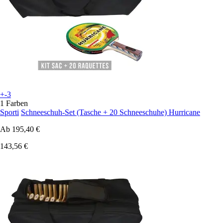
+-3
1 Farben
Sporti
Schneeschuh-Set (Tasche + 20 Schneeschuhe) Hurricane
Ab
195,40 €
143,56 €