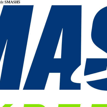
ode
SMASH5