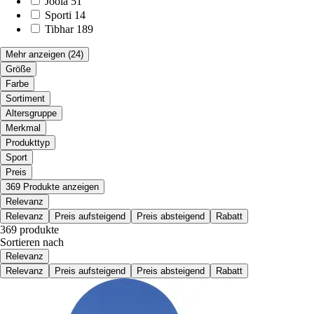
Joola
51
Sporti
14
Tibhar
189
Mehr anzeigen
(24)
Größe
Farbe
Sortiment
Altersgruppe
Merkmal
Produkttyp
Sport
Preis
369 Produkte anzeigen
Relevanz
Relevanz
Preis aufsteigend
Preis absteigend
Rabatt
369 produkte
Sortieren nach
Relevanz
Relevanz
Preis aufsteigend
Preis absteigend
Rabatt