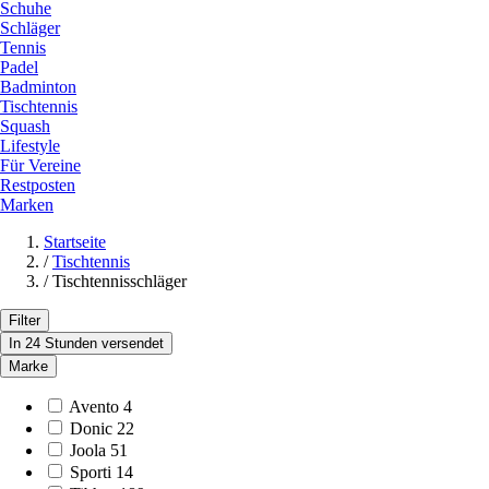
Schuhe
Schläger
Tennis
Padel
Badminton
Tischtennis
Squash
Lifestyle
Für Vereine
Restposten
Marken
Startseite
/
Tischtennis
/
Tischtennisschläger
Filter
In 24 Stunden versendet
Marke
Avento
4
Donic
22
Joola
51
Sporti
14