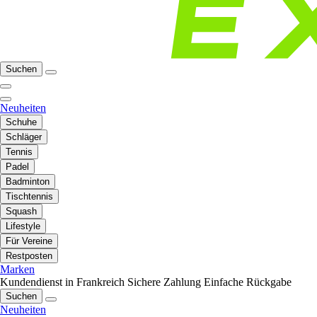
Suchen
Neuheiten
Schuhe
Schläger
Tennis
Padel
Badminton
Tischtennis
Squash
Lifestyle
Für Vereine
Restposten
Marken
Kundendienst in Frankreich
Sichere Zahlung
Einfache Rückgabe
Suchen
Neuheiten