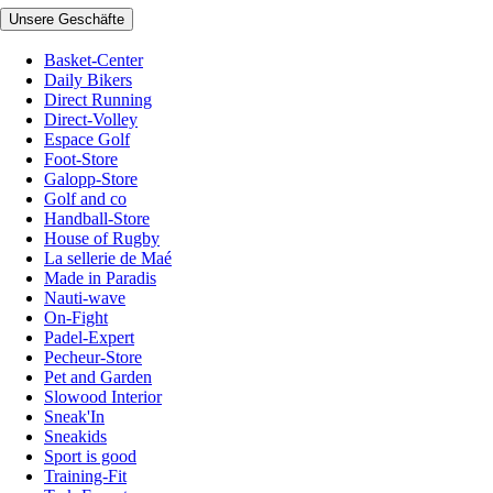
Unsere Geschäfte
Basket-Center
Daily Bikers
Direct Running
Direct-Volley
Espace Golf
Foot-Store
Galopp-Store
Golf and co
Handball-Store
House of Rugby
La sellerie de Maé
Made in Paradis
Nauti-wave
On-Fight
Padel-Expert
Pecheur-Store
Pet and Garden
Slowood Interior
Sneak'In
Sneakids
Sport is good
Training-Fit