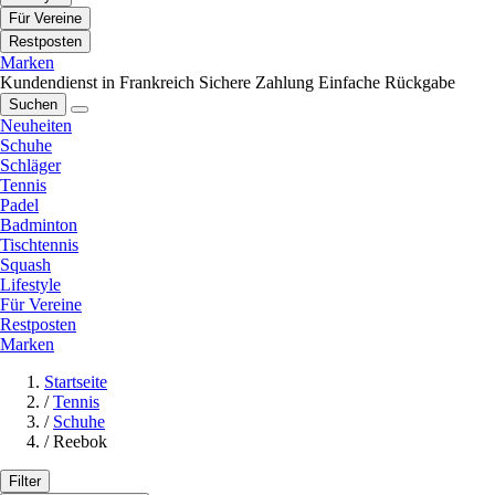
Für Vereine
Restposten
Marken
Kundendienst in Frankreich
Sichere Zahlung
Einfache Rückgabe
Suchen
Neuheiten
Schuhe
Schläger
Tennis
Padel
Badminton
Tischtennis
Squash
Lifestyle
Für Vereine
Restposten
Marken
Startseite
/
Tennis
/
Schuhe
/
Reebok
Filter