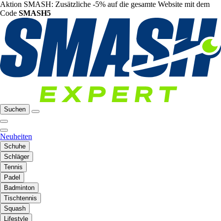
Aktion SMASH: Zusätzliche -5% auf die gesamte Website mit dem
Code
SMASH5
Suchen
Neuheiten
Schuhe
Schläger
Tennis
Padel
Badminton
Tischtennis
Squash
Lifestyle