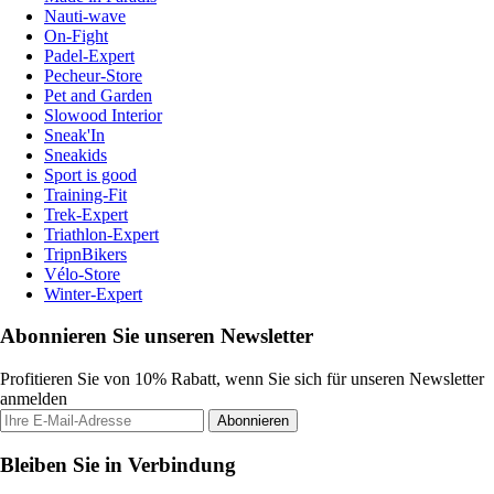
Nauti-wave
On-Fight
Padel-Expert
Pecheur-Store
Pet and Garden
Slowood Interior
Sneak'In
Sneakids
Sport is good
Training-Fit
Trek-Expert
Triathlon-Expert
TripnBikers
Vélo-Store
Winter-Expert
Abonnieren Sie unseren Newsletter
Profitieren Sie von 10% Rabatt, wenn Sie sich für unseren Newsletter
anmelden
Abonnieren
Bleiben Sie in Verbindung