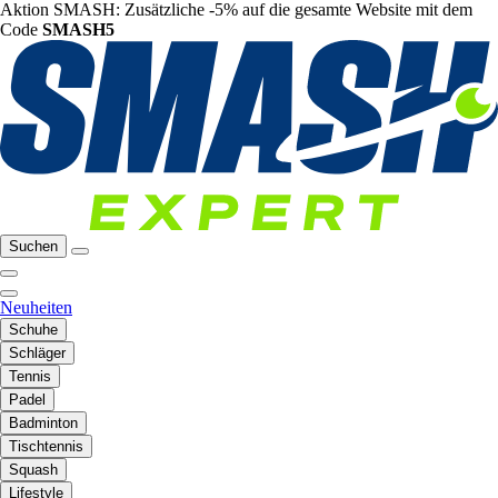
Aktion SMASH: Zusätzliche -5% auf die gesamte Website mit dem
Code
SMASH5
Suchen
Neuheiten
Schuhe
Schläger
Tennis
Padel
Badminton
Tischtennis
Squash
Lifestyle