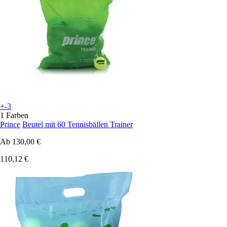
+-3
1 Farben
Prince
Beutel mit 60 Tennisbällen Trainer
Ab
130,00 €
110,12 €