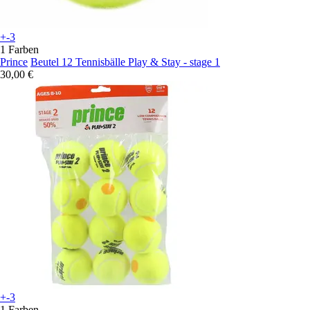
+-3
1 Farben
Prince
Beutel 12 Tennisbälle Play & Stay - stage 1
30,00 €
+-3
1 Farben