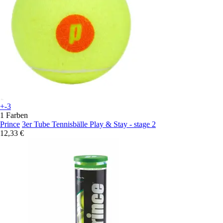
+-3
1 Farben
Prince
3er Tube Tennisbälle Play & Stay - stage 2
12,33 €