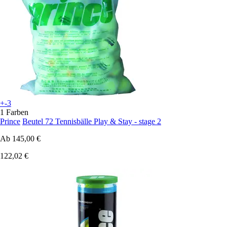
+-3
1 Farben
Prince
Beutel 72 Tennisbälle Play & Stay - stage 2
Ab
145,00 €
122,02 €