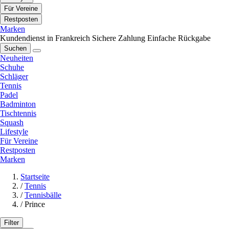
Für Vereine
Restposten
Marken
Kundendienst in Frankreich
Sichere Zahlung
Einfache Rückgabe
Suchen
Neuheiten
Schuhe
Schläger
Tennis
Padel
Badminton
Tischtennis
Squash
Lifestyle
Für Vereine
Restposten
Marken
Startseite
/
Tennis
/
Tennisbälle
/
Prince
Filter