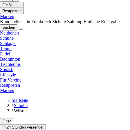
Für Vereine
Restposten
Marken
Kundendienst in Frankreich
Sichere Zahlung
Einfache Rückgabe
Suchen
Neuheiten
Schuhe
Schläger
Tennis
Padel
Badminton
Tischtennis
Squash
Lifestyle
Für Vereine
Restposten
Marken
Startseite
/
Schuhe
/
Wilson
Filter
In 24 Stunden versendet