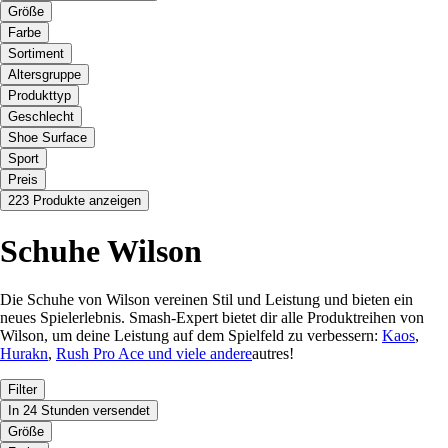
Größe
Farbe
Sortiment
Altersgruppe
Produkttyp
Geschlecht
Shoe Surface
Sport
Preis
223 Produkte anzeigen
Schuhe Wilson
Die Schuhe von Wilson vereinen Stil und Leistung und bieten ein
neues Spielerlebnis. Smash-Expert bietet dir alle Produktreihen von
Wilson, um deine Leistung auf dem Spielfeld zu verbessern:
Kaos
,
Hurakn
,
Rush Pro Ace und viele andere
autres!
Filter
In 24 Stunden versendet
Größe