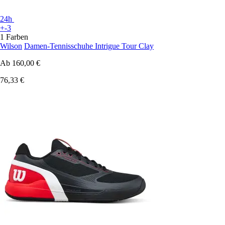
24h
+-3
1 Farben
Wilson
Damen-Tennisschuhe Intrigue Tour Clay
Ab
160,00 €
76,33 €