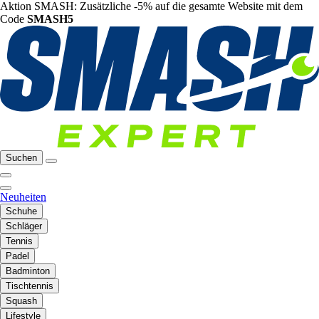
Aktion SMASH: Zusätzliche -5% auf die gesamte Website mit dem
Code
SMASH5
Suchen
Neuheiten
Schuhe
Schläger
Tennis
Padel
Badminton
Tischtennis
Squash
Lifestyle