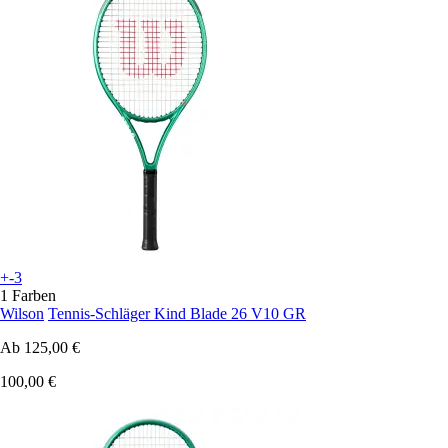
+-3
1 Farben
Wilson
Tennis-Schläger Kind Blade 26 V10 GR
Ab
125,00 €
100,00 €