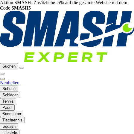
Aktion SMASH: Zusätzliche -5% auf die gesamte Website mit dem
Code
SMASH5
Suchen
Neuheiten
Schuhe
Schläger
Tennis
Padel
Badminton
Tischtennis
Squash
Lifestyle