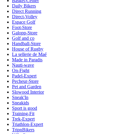
Basket-Center
Daily Bikers
Direct Running
Direct-Volley
Espace Golf
Foot-Store
Galopp-Store
Golf and co
Handball-Store
House of Rugby
La sellerie de Maé
Made in Paradis
Nauti-wave
On-Fight
Padel-Expert
Pecheur-Store
Pet and Garden
Slowood Interior
Sneak'In
Sneakids
Sport is good
Training-Fit
Trek-Expert
Triathlon-Expert
TripnBikers