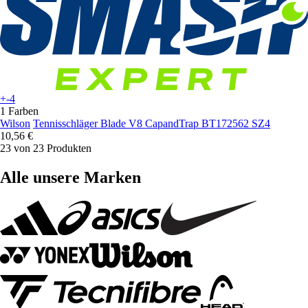
+-4
1 Farben
Wilson
Tennisschläger Blade V8 CapandTrap BT172562 SZ4
10,56 €
23 von 23 Produkten
Alle unsere Marken