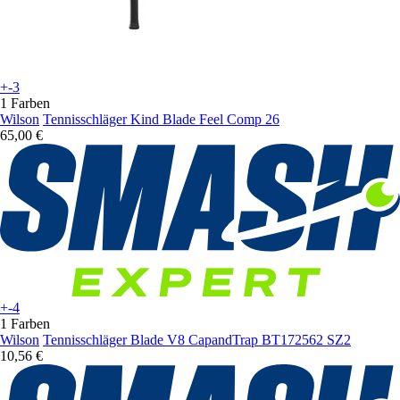
+-3
1 Farben
Wilson
Tennisschläger Kind Blade Feel Comp 26
65,00 €
+-4
1 Farben
Wilson
Tennisschläger Blade V8 CapandTrap BT172562 SZ2
10,56 €