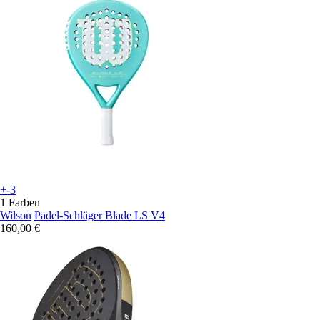
+-3
1 Farben
Wilson
Padel-Schläger Blade LS V4
160,00 €