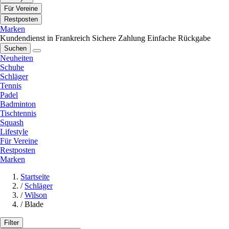
Für Vereine
Restposten
Marken
Kundendienst in Frankreich
Sichere Zahlung
Einfache Rückgabe
Suchen
Neuheiten
Schuhe
Schläger
Tennis
Padel
Badminton
Tischtennis
Squash
Lifestyle
Für Vereine
Restposten
Marken
Startseite
/
Schläger
/
Wilson
/
Blade
Filter