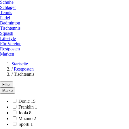
Schuhe
Schläger
Tennis
Padel
Badminton
Tischtennis
Squash
Lifestyle
Für Vereine
Restposten
Marken
Startseite
/
Restposten
/
Tischtennis
Filter
Marke
Donic
15
Franklin
1
Joola
8
Mizuno
2
Sporti
1