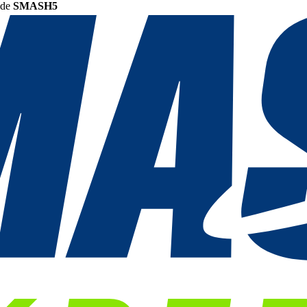
ode
SMASH5