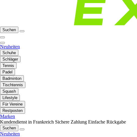
Suchen
Neuheiten
Schuhe
Schläger
Tennis
Padel
Badminton
Tischtennis
Squash
Lifestyle
Für Vereine
Restposten
Marken
Kundendienst in Frankreich
Sichere Zahlung
Einfache Rückgabe
Suchen
Neuheiten