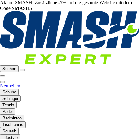
Aktion SMASH: Zusätzliche -5% auf die gesamte Website mit dem
Code
SMASH5
Suchen
Neuheiten
Schuhe
Schläger
Tennis
Padel
Badminton
Tischtennis
Squash
Lifestyle