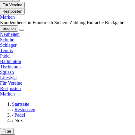
Für Vereine
Restposten
Marken
Kundendienst in Frankreich
Sichere Zahlung
Einfache Rückgabe
Suchen
Neuheiten
Schuhe
Schläger
Tennis
Padel
Badminton
Tischtennis
Squash
Lifestyle
Für Vereine
Restposten
Marken
Startseite
/
Restposten
/
Padel
/
Nox
Filter