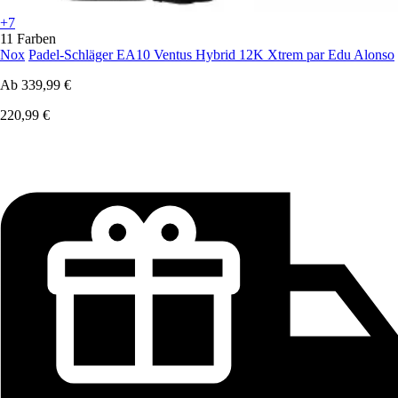
+7
11 Farben
Nox
Padel-Schläger EA10 Ventus Hybrid 12K Xtrem par Edu Alonso
Ab
339,99 €
220,99 €