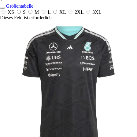
*
Größentabelle
XS
S
M
L
XL
2XL
3XL
Dieses Feld ist erforderlich