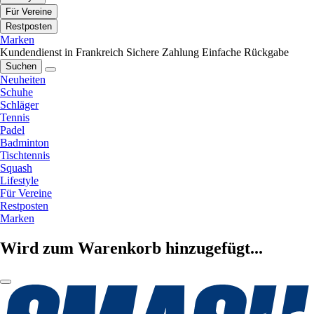
Für Vereine
Restposten
Marken
Kundendienst in Frankreich
Sichere Zahlung
Einfache Rückgabe
Suchen
Neuheiten
Schuhe
Schläger
Tennis
Padel
Badminton
Tischtennis
Squash
Lifestyle
Für Vereine
Restposten
Marken
Wird zum Warenkorb hinzugefügt...