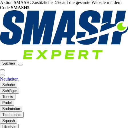
Aktion SMASH: Zusätzliche -5% auf die gesamte Website mit dem
Code
SMASH5
Suchen
Neuheiten
Schuhe
Schläger
Tennis
Padel
Badminton
Tischtennis
Squash
Lifestyle