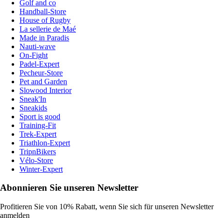
Golf and co
Handball-Store
House of Rugby
La sellerie de Maé
Made in Paradis
Nauti-wave
On-Fight
Padel-Expert
Pecheur-Store
Pet and Garden
Slowood Interior
Sneak'In
Sneakids
Sport is good
Training-Fit
Trek-Expert
Triathlon-Expert
TripnBikers
Vélo-Store
Winter-Expert
Abonnieren Sie unseren Newsletter
Profitieren Sie von 10% Rabatt, wenn Sie sich für unseren Newsletter
anmelden