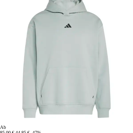
Ab
85,00 €
44,85 €
-47%