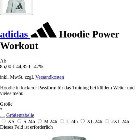
adidas
Hoodie Power
Workout
Ab
85,00 €
44,85 €
-47%
inkl. MwSt. zzgl.
Versandkosten
Hoodie in lockerer Passform für das Training bei kühlem Wetter und
vieles mehr.
Größe
*
Größentabelle
XS
S
24h
M
24h
L
24h
XL
24h
2XL
24h
Dieses Feld ist erforderlich