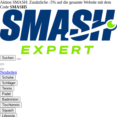
Aktion SMASH: Zusätzliche -5% auf die gesamte Website mit dem
Code
SMASH5
Suchen
Neuheiten
Schuhe
Schläger
Tennis
Padel
Badminton
Tischtennis
Squash
Lifestyle