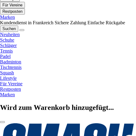
Für Vereine
Restposten
Marken
Kundendienst in Frankreich
Sichere Zahlung
Einfache Rückgabe
Suchen
Neuheiten
Schuhe
Schläger
Tennis
Padel
Badminton
Tischtennis
Squash
Lifestyle
Für Vereine
Restposten
Marken
Wird zum Warenkorb hinzugefügt...