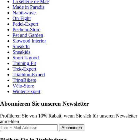
La sellerie de Maé
Made in Paradis
Nauti-wave
On-Fight
Padel-Expert
Pecheur-Store
Pet and Garden
Slowood Interior
Sneak'In
Sneakids
Sport is good
Training-Fit
Trek-Expert
Triathlon-Expert
TripnBikers
Vélo-Store
Winter-Expert
Abonnieren Sie unseren Newsletter
Profitieren Sie von 10% Rabatt, wenn Sie sich für unseren Newsletter
anmelden
Abonnieren