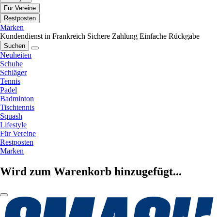
Für Vereine
Restposten
Marken
Kundendienst in Frankreich
Sichere Zahlung
Einfache Rückgabe
Suchen
Neuheiten
Schuhe
Schläger
Tennis
Padel
Badminton
Tischtennis
Squash
Lifestyle
Für Vereine
Restposten
Marken
Wird zum Warenkorb hinzugefügt...