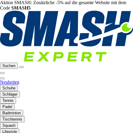
Aktion SMASH: Zusätzliche -5% auf die gesamte Website mit dem
Code
SMASH5
Suchen
Neuheiten
Schuhe
Schläger
Tennis
Padel
Badminton
Tischtennis
Squash
Lifestyle