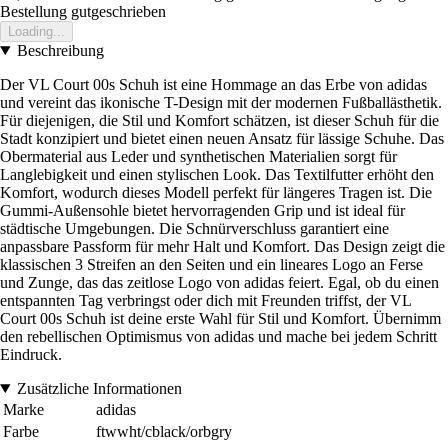
Bestellung gutgeschrieben
Loading...
Beschreibung
Der VL Court 00s Schuh ist eine Hommage an das Erbe von adidas
und vereint das ikonische T-Design mit der modernen Fußballästhetik.
Für diejenigen, die Stil und Komfort schätzen, ist dieser Schuh für die
Stadt konzipiert und bietet einen neuen Ansatz für lässige Schuhe. Das
Obermaterial aus Leder und synthetischen Materialien sorgt für
Langlebigkeit und einen stylischen Look. Das Textilfutter erhöht den
Komfort, wodurch dieses Modell perfekt für längeres Tragen ist. Die
Gummi-Außensohle bietet hervorragenden Grip und ist ideal für
städtische Umgebungen. Die Schnürverschluss garantiert eine
anpassbare Passform für mehr Halt und Komfort. Das Design zeigt die
klassischen 3 Streifen an den Seiten und ein lineares Logo an Ferse
und Zunge, das das zeitlose Logo von adidas feiert. Egal, ob du einen
entspannten Tag verbringst oder dich mit Freunden triffst, der VL
Court 00s Schuh ist deine erste Wahl für Stil und Komfort. Übernimm
den rebellischen Optimismus von adidas und mache bei jedem Schritt
Eindruck.
Zusätzliche Informationen
Marke
adidas
Farbe
ftwwht/cblack/orbgry