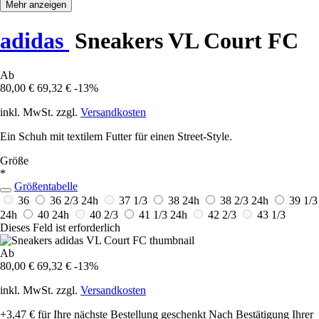
Mehr anzeigen
adidas
Sneakers VL Court FC
Ab
80,00 €
69,32 €
-13%
inkl. MwSt. zzgl.
Versandkosten
Ein Schuh mit textilem Futter für einen Street-Style.
Größe
*
Größentabelle
36
36 2/3
24h
37 1/3
38
24h
38 2/3
24h
39 1/3
24h
40
24h
40 2/3
41 1/3
24h
42 2/3
43 1/3
Dieses Feld ist erforderlich
Ab
80,00 €
69,32 €
-13%
inkl. MwSt. zzgl.
Versandkosten
+3,47 €
für Ihre nächste Bestellung geschenkt
Nach Bestätigung Ihrer