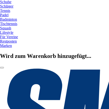
Schuhe
Schläger
Tennis
Padel
Badminton
Tischtennis
Squash
Lifestyle
Für Vereine
Restposten
Marken
Wird zum Warenkorb hinzugefügt...