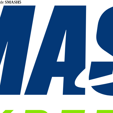
ode
SMASH5