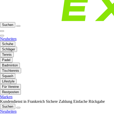
Suchen
Neuheiten
Schuhe
Schläger
Tennis
Padel
Badminton
Tischtennis
Squash
Lifestyle
Für Vereine
Restposten
Marken
Kundendienst in Frankreich
Sichere Zahlung
Einfache Rückgabe
Suchen
Neuheiten