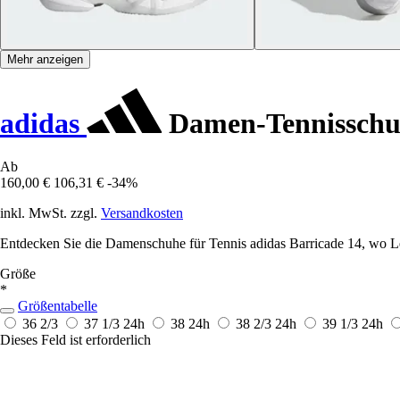
Mehr anzeigen
adidas
Damen-Tennisschuh
Ab
160,00 €
106,31 €
-34%
inkl. MwSt. zzgl.
Versandkosten
Entdecken Sie die Damenschuhe für Tennis adidas Barricade 14, wo Le
Größe
*
Größentabelle
36 2/3
37 1/3
24h
38
24h
38 2/3
24h
39 1/3
24h
Dieses Feld ist erforderlich