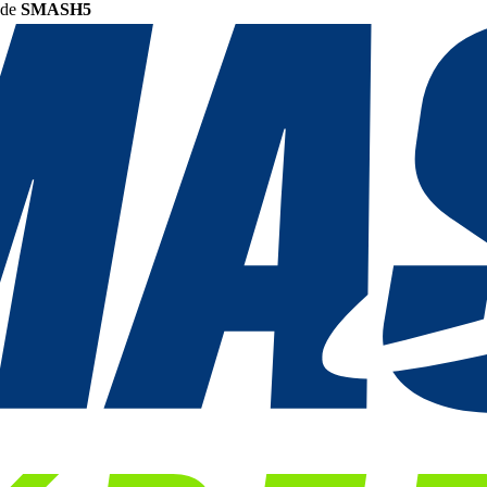
ode
SMASH5