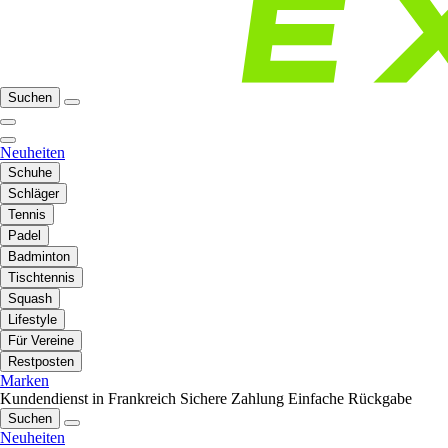
Suchen
Neuheiten
Schuhe
Schläger
Tennis
Padel
Badminton
Tischtennis
Squash
Lifestyle
Für Vereine
Restposten
Marken
Kundendienst in Frankreich
Sichere Zahlung
Einfache Rückgabe
Suchen
Neuheiten