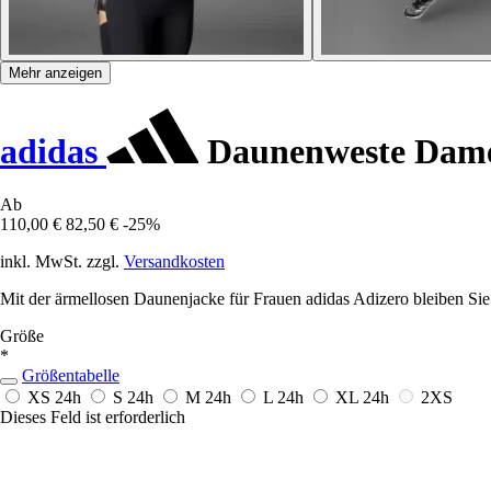
Mehr anzeigen
adidas
Daunenweste Dame
Ab
110,00 €
82,50 €
-25%
inkl. MwSt. zzgl.
Versandkosten
Mit der ärmellosen Daunenjacke für Frauen adidas Adizero bleiben Sie 
Größe
*
Größentabelle
XS
24h
S
24h
M
24h
L
24h
XL
24h
2XS
Dieses Feld ist erforderlich