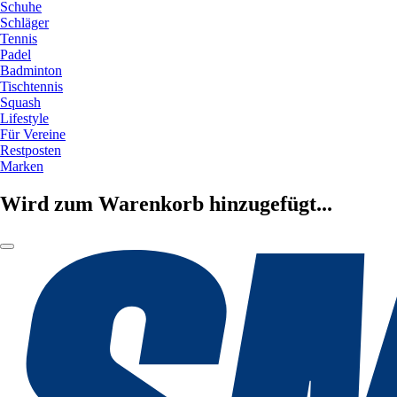
Schuhe
Schläger
Tennis
Padel
Badminton
Tischtennis
Squash
Lifestyle
Für Vereine
Restposten
Marken
Wird zum Warenkorb hinzugefügt...