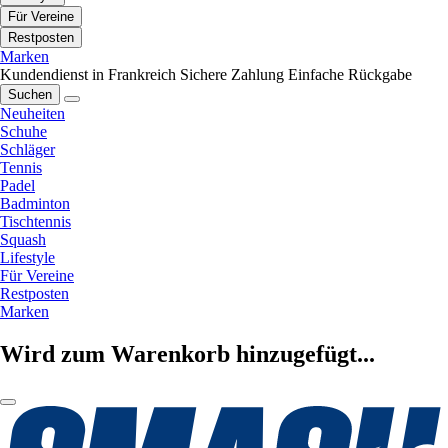
Für Vereine
Restposten
Marken
Kundendienst in Frankreich
Sichere Zahlung
Einfache Rückgabe
Suchen
Neuheiten
Schuhe
Schläger
Tennis
Padel
Badminton
Tischtennis
Squash
Lifestyle
Für Vereine
Restposten
Marken
Wird zum Warenkorb hinzugefügt...