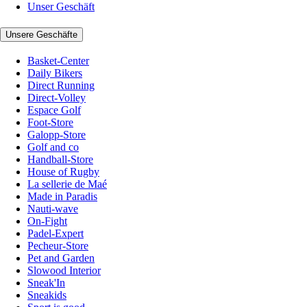
Unser Geschäft
Unsere Geschäfte
Basket-Center
Daily Bikers
Direct Running
Direct-Volley
Espace Golf
Foot-Store
Galopp-Store
Golf and co
Handball-Store
House of Rugby
La sellerie de Maé
Made in Paradis
Nauti-wave
On-Fight
Padel-Expert
Pecheur-Store
Pet and Garden
Slowood Interior
Sneak'In
Sneakids