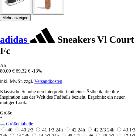
Mehr anzeigen
adidas
Sneakers Vl Court
Fc
Ab
80,00 €
69,32 €
-13%
inkl. MwSt. zzgl.
Versandkosten
Klassische Schuhe neu interpretiert mit einer Ästhetik, die ihre
Inspiration aus der Welt des Fußballs bezieht. Ergebnis: ein neuer,
mutiger Look.
Größe
*
Größentabelle
40
40 2/3
41 1/3
24h
42
24h
42 2/3
24h
43 1/3
24h
44
24h
44 2/3
24h
45 1/3
46
46 2/3
47 1/3