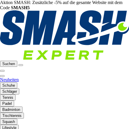
Aktion SMASH: Zusätzliche -5% auf die gesamte Website mit dem
Code
SMASH5
Suchen
Neuheiten
Schuhe
Schläger
Tennis
Padel
Badminton
Tischtennis
Squash
Lifestyle