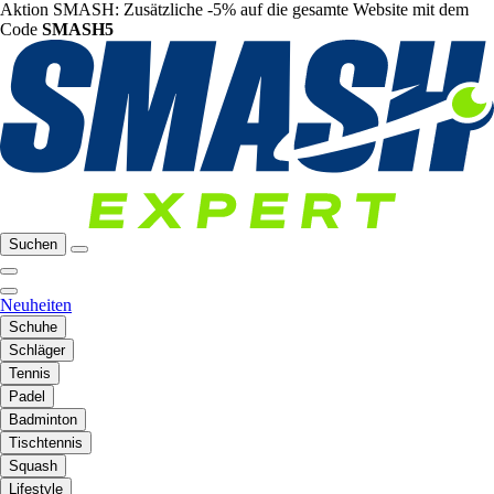
Aktion SMASH: Zusätzliche -5% auf die gesamte Website mit dem
Code
SMASH5
Suchen
Neuheiten
Schuhe
Schläger
Tennis
Padel
Badminton
Tischtennis
Squash
Lifestyle