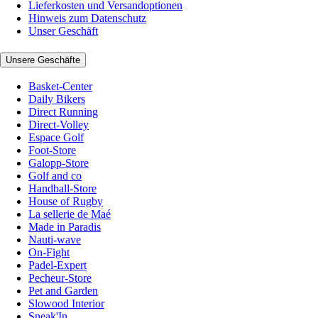
Lieferkosten und Versandoptionen
Hinweis zum Datenschutz
Unser Geschäft
Unsere Geschäfte
Basket-Center
Daily Bikers
Direct Running
Direct-Volley
Espace Golf
Foot-Store
Galopp-Store
Golf and co
Handball-Store
House of Rugby
La sellerie de Maé
Made in Paradis
Nauti-wave
On-Fight
Padel-Expert
Pecheur-Store
Pet and Garden
Slowood Interior
Sneak'In