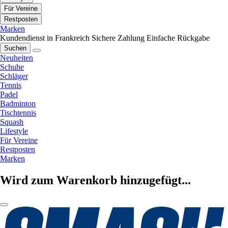
Für Vereine
Restposten
Marken
Kundendienst in Frankreich
Sichere Zahlung
Einfache Rückgabe
Suchen
Neuheiten
Schuhe
Schläger
Tennis
Padel
Badminton
Tischtennis
Squash
Lifestyle
Für Vereine
Restposten
Marken
Wird zum Warenkorb hinzugefügt...