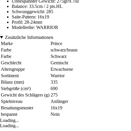
Unbespannter Gewicht: 275gr/9.7oz
Balance: 33.5cm / 2 pts.HL
Schwunggewicht: 285
Saite-Pattern: 16x19
Profil: 28-24mm
Modellreihe: WARRIOR
Zusätzliche Informationen
Marke
Prince
Farbe
schwarz/braun
Farbe
Schwarz
Geschlecht
Gemischt
Altersgruppe
Erwachsene
Sortiment
Warrior
Bilanz (mm)
335
Siebgröße (cm²)
690
Gewicht des Schlägers (g)
275
Spielniveau
Anfänger
Besaitungsmuster
16x19
bespannt
Nein
Loading...
Loading...