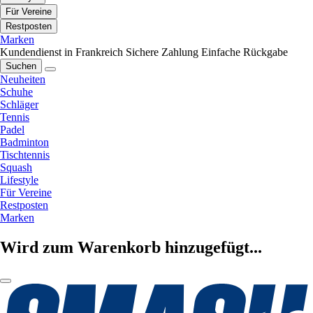
Für Vereine
Restposten
Marken
Kundendienst in Frankreich
Sichere Zahlung
Einfache Rückgabe
Suchen
Neuheiten
Schuhe
Schläger
Tennis
Padel
Badminton
Tischtennis
Squash
Lifestyle
Für Vereine
Restposten
Marken
Wird zum Warenkorb hinzugefügt...