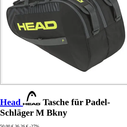
Head
Tasche für Padel-
Schläger M Bkny
50,00 €
36,26 €
-27%