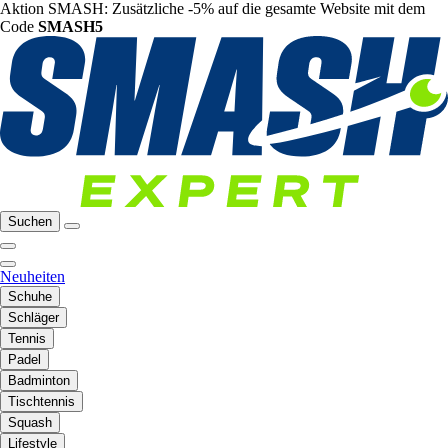
Aktion SMASH: Zusätzliche -5% auf die gesamte Website mit dem
Code
SMASH5
Suchen
Neuheiten
Schuhe
Schläger
Tennis
Padel
Badminton
Tischtennis
Squash
Lifestyle