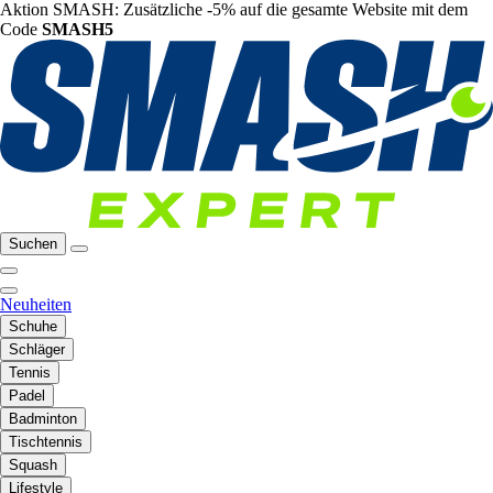
Aktion SMASH: Zusätzliche -5% auf die gesamte Website mit dem
Code
SMASH5
Suchen
Neuheiten
Schuhe
Schläger
Tennis
Padel
Badminton
Tischtennis
Squash
Lifestyle