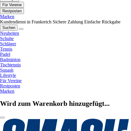
Für Vereine
Restposten
Marken
Kundendienst in Frankreich
Sichere Zahlung
Einfache Rückgabe
Suchen
Neuheiten
Schuhe
Schläger
Tennis
Padel
Badminton
Tischtennis
Squash
Lifestyle
Für Vereine
Restposten
Marken
Wird zum Warenkorb hinzugefügt...