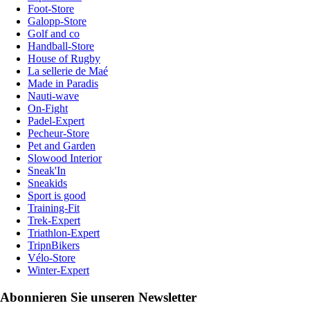
Foot-Store
Galopp-Store
Golf and co
Handball-Store
House of Rugby
La sellerie de Maé
Made in Paradis
Nauti-wave
On-Fight
Padel-Expert
Pecheur-Store
Pet and Garden
Slowood Interior
Sneak'In
Sneakids
Sport is good
Training-Fit
Trek-Expert
Triathlon-Expert
TripnBikers
Vélo-Store
Winter-Expert
Abonnieren Sie unseren Newsletter