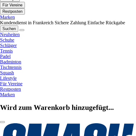
Für Vereine
Restposten
Marken
Kundendienst in Frankreich
Sichere Zahlung
Einfache Rückgabe
Suchen
Neuheiten
Schuhe
Schläger
Tennis
Padel
Badminton
Tischtennis
Squash
Lifestyle
Für Vereine
Restposten
Marken
Wird zum Warenkorb hinzugefügt...