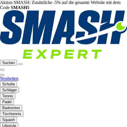
Aktion SMASH: Zusätzliche -5% auf die gesamte Website mit dem
Code
SMASH5
Suchen
Neuheiten
Schuhe
Schläger
Tennis
Padel
Badminton
Tischtennis
Squash
Lifestyle