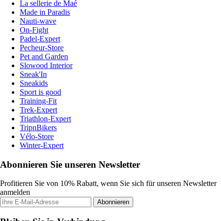
La sellerie de Maé
Made in Paradis
Nauti-wave
On-Fight
Padel-Expert
Pecheur-Store
Pet and Garden
Slowood Interior
Sneak'In
Sneakids
Sport is good
Training-Fit
Trek-Expert
Triathlon-Expert
TripnBikers
Vélo-Store
Winter-Expert
Abonnieren Sie unseren Newsletter
Profitieren Sie von 10% Rabatt, wenn Sie sich für unseren Newsletter
anmelden
Abonnieren