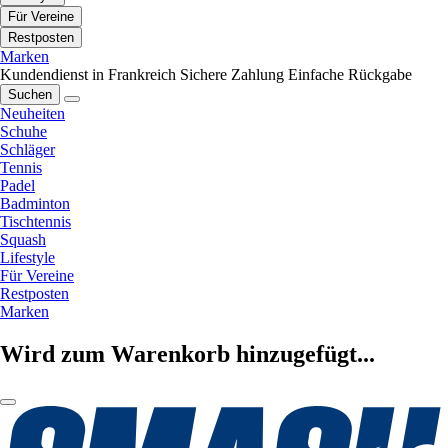
Für Vereine
Restposten
Marken
Kundendienst in Frankreich
Sichere Zahlung
Einfache Rückgabe
Suchen
Neuheiten
Schuhe
Schläger
Tennis
Padel
Badminton
Tischtennis
Squash
Lifestyle
Für Vereine
Restposten
Marken
Wird zum Warenkorb hinzugefügt...