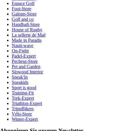
Espace Golf
Foot-Store
Galopp-Store
Golf and co
Handball-Store
House of Rugby
La sellerie de Maé
Made in Paradis
Nauti-wave
On-Fight
Padel-Expert
Pecheur-Store
Pet and Garden
Slowood Interior
Sneak'In
Sneakids
Sport is good
Training-Fit
Trek-Expert
Triathlon-Expert
TripnBikers
Vélo-Store
Winter-Expert
Abonnieren Sie unseren Newsletter