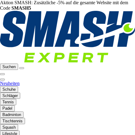
Aktion SMASH: Zusätzliche -5% auf die gesamte Website mit dem
Code
SMASH5
Suchen
Neuheiten
Schuhe
Schläger
Tennis
Padel
Badminton
Tischtennis
Squash
Lifestyle