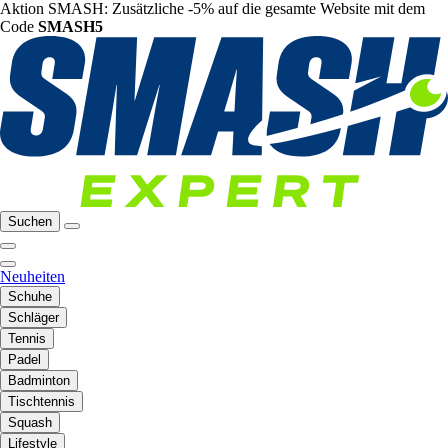
Aktion SMASH: Zusätzliche -5% auf die gesamte Website mit dem
Code
SMASH5
Suchen
Neuheiten
Schuhe
Schläger
Tennis
Padel
Badminton
Tischtennis
Squash
Lifestyle