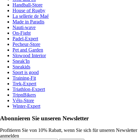
Handball-Store
House of Rugby
La sellerie de Maé
Made in Paradis
Nauti-wave
On-Fight
Padel-Expert
Pecheur-Store
Pet and Garden
Slowood Interior
Sneak'In
Sneakids
Sport is good
Training-Fit
Trek-Expert
Triathlon-Expert
TripnBikers
Vélo-Store
Winter-Expert
Abonnieren Sie unseren Newsletter
Profitieren Sie von 10% Rabatt, wenn Sie sich für unseren Newsletter
anmelden