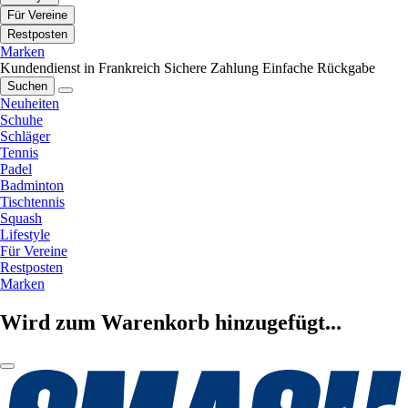
Für Vereine
Restposten
Marken
Kundendienst in Frankreich
Sichere Zahlung
Einfache Rückgabe
Suchen
Neuheiten
Schuhe
Schläger
Tennis
Padel
Badminton
Tischtennis
Squash
Lifestyle
Für Vereine
Restposten
Marken
Wird zum Warenkorb hinzugefügt...