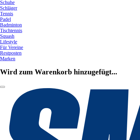
Schuhe
Schläger
Tennis
Padel
Badminton
Tischtennis
Squash
Lifestyle
Für Vereine
Restposten
Marken
Wird zum Warenkorb hinzugefügt...