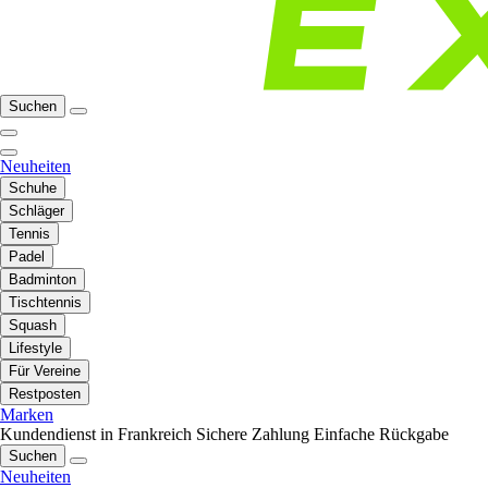
Suchen
Neuheiten
Schuhe
Schläger
Tennis
Padel
Badminton
Tischtennis
Squash
Lifestyle
Für Vereine
Restposten
Marken
Kundendienst in Frankreich
Sichere Zahlung
Einfache Rückgabe
Suchen
Neuheiten