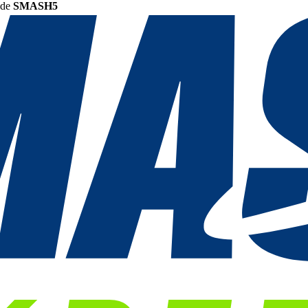
ode
SMASH5