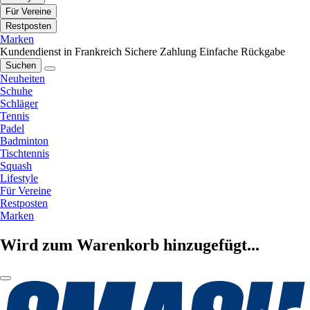
Für Vereine
Restposten
Marken
Kundendienst in Frankreich
Sichere Zahlung
Einfache Rückgabe
Suchen
Neuheiten
Schuhe
Schläger
Tennis
Padel
Badminton
Tischtennis
Squash
Lifestyle
Für Vereine
Restposten
Marken
Wird zum Warenkorb hinzugefügt...