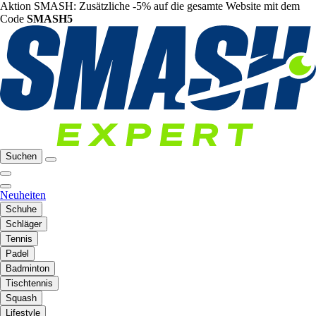
Aktion SMASH: Zusätzliche -5% auf die gesamte Website mit dem
Code
SMASH5
Suchen
Neuheiten
Schuhe
Schläger
Tennis
Padel
Badminton
Tischtennis
Squash
Lifestyle