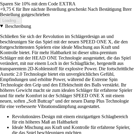
Sparen Sie 10%
mit dem Code
EXTRA
+9,75 €
für Ihre nächste Bestellung geschenkt
Nach Bestätigung Ihrer
Bestellung gutgeschrieben
Loading...
Beschreibung
Schließen Sie sich der Revolution im Schlägerdesign an und
beschleunigen Sie das Spiel mit der neuen SPEED ONE X, die den
fortgeschrittensten Spielern eine ideale Mischung aus Kraft und
Kontrolle bietet. Für mehr Haltbarkeit ist dieser ultra-premium
Schläger mit der HEAD ONE Technologie ausgestattet, die das Spiel
verändert, mit nur einem Loch in der Schlagfläche, hergestellt aus
transparentem 2D-Kohlenstoff für explosive Power. Die fortschrittliche
Auxetic 2.0 Technologie bietet ein unvergleichliches Gefühl,
Empfindungen und erhöhte Power, während die Extreme Spin
Technologie den Grip und den Effektschnitt des Balls verstärkt. Ihr
höheres Gewicht macht sie zum idealen Schläger für erfahrene Spieler
und für mehr Komfort ist der Schläger SPEED ONE X mit einem
neuen, soften „Soft Buttcap“ und der neuen Damp Plus Technologie
für eine verbesserte Vibrationsdämpfung ausgestattet.
Revolutionäres Design mit einem einzigartigen Schlagbereich
für ein höheres Maß an Haltbarkeit
Ideale Mischung aus Kraft und Kontrolle für erfahrene Spieler,
die das Spiel beschleunigen möchten