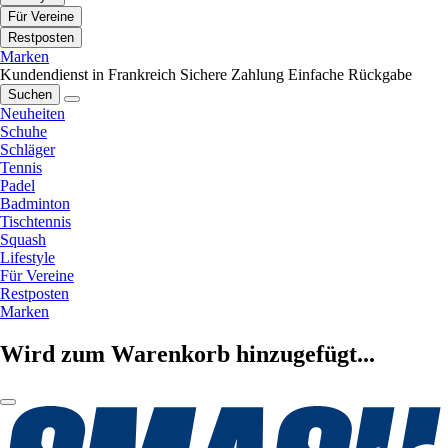
Für Vereine
Restposten
Marken
Kundendienst in Frankreich
Sichere Zahlung
Einfache Rückgabe
Suchen
Neuheiten
Schuhe
Schläger
Tennis
Padel
Badminton
Tischtennis
Squash
Lifestyle
Für Vereine
Restposten
Marken
Wird zum Warenkorb hinzugefügt...