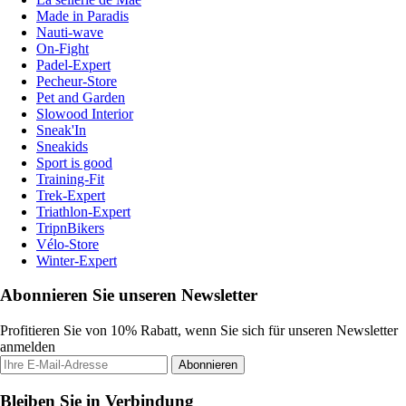
Made in Paradis
Nauti-wave
On-Fight
Padel-Expert
Pecheur-Store
Pet and Garden
Slowood Interior
Sneak'In
Sneakids
Sport is good
Training-Fit
Trek-Expert
Triathlon-Expert
TripnBikers
Vélo-Store
Winter-Expert
Abonnieren Sie unseren Newsletter
Profitieren Sie von 10% Rabatt, wenn Sie sich für unseren Newsletter
anmelden
Abonnieren
Bleiben Sie in Verbindung