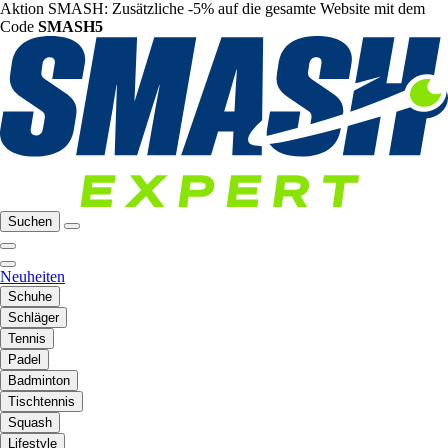
Aktion SMASH: Zusätzliche -5% auf die gesamte Website mit dem
Code
SMASH5
Suchen
Neuheiten
Schuhe
Schläger
Tennis
Padel
Badminton
Tischtennis
Squash
Lifestyle