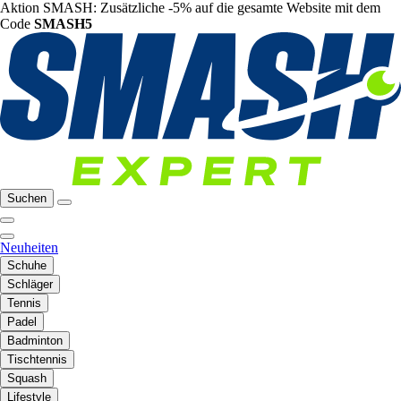
Aktion SMASH: Zusätzliche -5% auf die gesamte Website mit dem
Code
SMASH5
Suchen
Neuheiten
Schuhe
Schläger
Tennis
Padel
Badminton
Tischtennis
Squash
Lifestyle