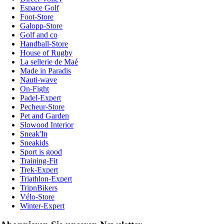
Espace Golf
Foot-Store
Galopp-Store
Golf and co
Handball-Store
House of Rugby
La sellerie de Maé
Made in Paradis
Nauti-wave
On-Fight
Padel-Expert
Pecheur-Store
Pet and Garden
Slowood Interior
Sneak'In
Sneakids
Sport is good
Training-Fit
Trek-Expert
Triathlon-Expert
TripnBikers
Vélo-Store
Winter-Expert