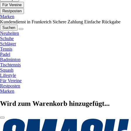
Für Vereine
Restposten
Marken
Kundendienst in Frankreich
Sichere Zahlung
Einfache Rückgabe
Suchen
Neuheiten
Schuhe
Schläger
Tennis
Padel
Badminton
Tischtennis
Squash
Lifestyle
Für Vereine
Restposten
Marken
Wird zum Warenkorb hinzugefügt...