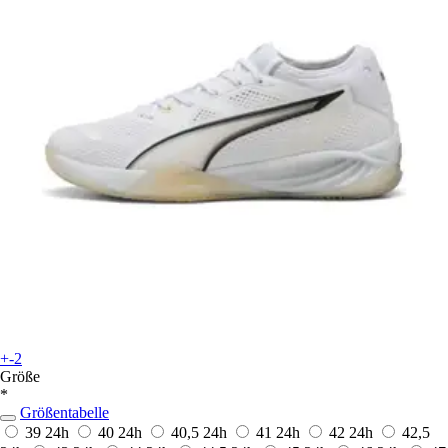
+-2
Größe
*
Größentabelle
39
24h
40
24h
40,5
24h
41
24h
42
24h
42,5