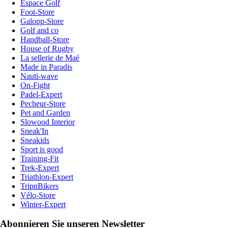
Espace Golf
Foot-Store
Galopp-Store
Golf and co
Handball-Store
House of Rugby
La sellerie de Maé
Made in Paradis
Nauti-wave
On-Fight
Padel-Expert
Pecheur-Store
Pet and Garden
Slowood Interior
Sneak'In
Sneakids
Sport is good
Training-Fit
Trek-Expert
Triathlon-Expert
TripnBikers
Vélo-Store
Winter-Expert
Abonnieren Sie unseren Newsletter