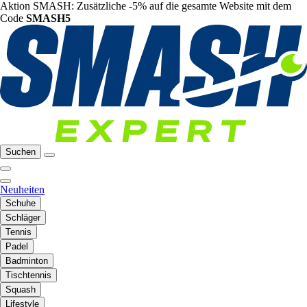
Aktion SMASH: Zusätzliche -5% auf die gesamte Website mit dem
Code
SMASH5
Suchen
Neuheiten
Schuhe
Schläger
Tennis
Padel
Badminton
Tischtennis
Squash
Lifestyle