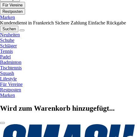
Für Vereine
Restposten
Marken
Kundendienst in Frankreich
Sichere Zahlung
Einfache Rückgabe
Suchen
Neuheiten
Schuhe
Schläger
Tennis
Padel
Badminton
Tischtennis
Squash
Lifestyle
Für Vereine
Restposten
Marken
Wird zum Warenkorb hinzugefügt...