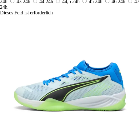
24h
43
24h
44
24h
44,5
24h
45
24h
46
24h
47
24h
Dieses Feld ist erforderlich