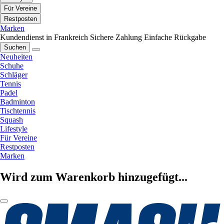
Für Vereine
Restposten
Marken
Kundendienst in Frankreich
Sichere Zahlung
Einfache Rückgabe
Suchen
Neuheiten
Schuhe
Schläger
Tennis
Padel
Badminton
Tischtennis
Squash
Lifestyle
Für Vereine
Restposten
Marken
Wird zum Warenkorb hinzugefügt...