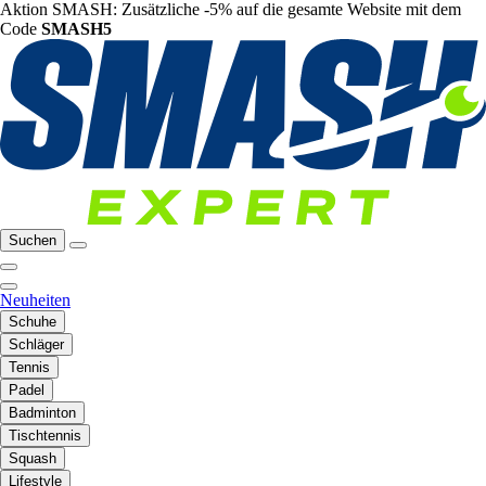
Aktion SMASH: Zusätzliche -5% auf die gesamte Website mit dem
Code
SMASH5
Suchen
Neuheiten
Schuhe
Schläger
Tennis
Padel
Badminton
Tischtennis
Squash
Lifestyle