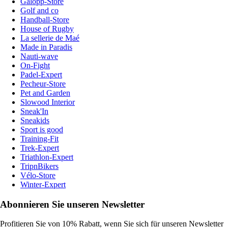
Galopp-Store
Golf and co
Handball-Store
House of Rugby
La sellerie de Maé
Made in Paradis
Nauti-wave
On-Fight
Padel-Expert
Pecheur-Store
Pet and Garden
Slowood Interior
Sneak'In
Sneakids
Sport is good
Training-Fit
Trek-Expert
Triathlon-Expert
TripnBikers
Vélo-Store
Winter-Expert
Abonnieren Sie unseren Newsletter
Profitieren Sie von 10% Rabatt, wenn Sie sich für unseren Newsletter