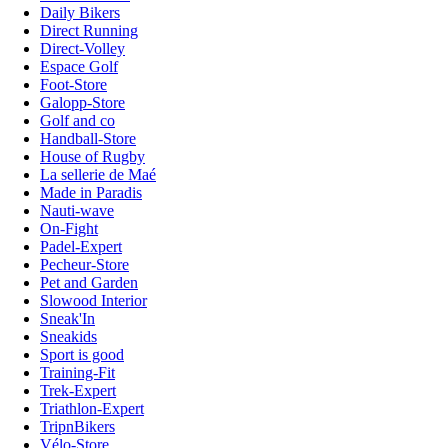
Daily Bikers
Direct Running
Direct-Volley
Espace Golf
Foot-Store
Galopp-Store
Golf and co
Handball-Store
House of Rugby
La sellerie de Maé
Made in Paradis
Nauti-wave
On-Fight
Padel-Expert
Pecheur-Store
Pet and Garden
Slowood Interior
Sneak'In
Sneakids
Sport is good
Training-Fit
Trek-Expert
Triathlon-Expert
TripnBikers
Vélo-Store