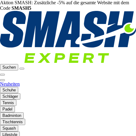
Aktion SMASH: Zusätzliche -5% auf die gesamte Website mit dem
Code
SMASH5
Suchen
Neuheiten
Schuhe
Schläger
Tennis
Padel
Badminton
Tischtennis
Squash
Lifestyle