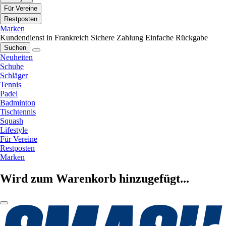
Für Vereine
Restposten
Marken
Kundendienst in Frankreich
Sichere Zahlung
Einfache Rückgabe
Suchen
Neuheiten
Schuhe
Schläger
Tennis
Padel
Badminton
Tischtennis
Squash
Lifestyle
Für Vereine
Restposten
Marken
Wird zum Warenkorb hinzugefügt...