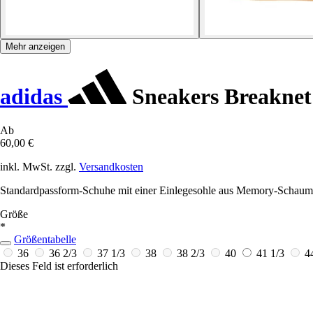
Mehr anzeigen
adidas
Sneakers Breaknet
Ab
60,00 €
inkl. MwSt. zzgl.
Versandkosten
Standardpassform-Schuhe mit einer Einlegesohle aus Memory-Schaum f
Größe
*
Größentabelle
36
36 2/3
37 1/3
38
38 2/3
40
41 1/3
4
Dieses Feld ist erforderlich