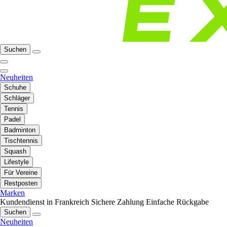
Suchen
Neuheiten
Schuhe
Schläger
Tennis
Padel
Badminton
Tischtennis
Squash
Lifestyle
Für Vereine
Restposten
Marken
Kundendienst in Frankreich
Sichere Zahlung
Einfache Rückgabe
Suchen
Neuheiten