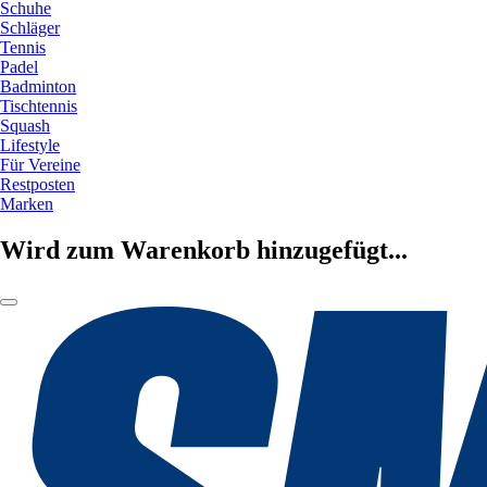
Schuhe
Schläger
Tennis
Padel
Badminton
Tischtennis
Squash
Lifestyle
Für Vereine
Restposten
Marken
Wird zum Warenkorb hinzugefügt...