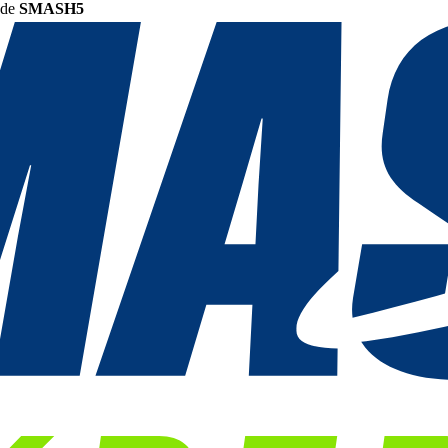
ode
SMASH5