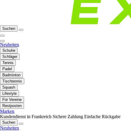
Suchen
Neuheiten
Schuhe
Schläger
Tennis
Padel
Badminton
Tischtennis
Squash
Lifestyle
Für Vereine
Restposten
Marken
Kundendienst in Frankreich
Sichere Zahlung
Einfache Rückgabe
Suchen
Neuheiten