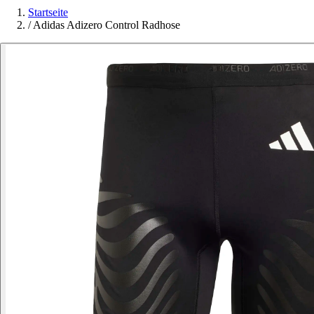
Startseite
/
Adidas Adizero Control Radhose