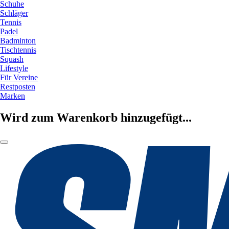
Schuhe
Schläger
Tennis
Padel
Badminton
Tischtennis
Squash
Lifestyle
Für Vereine
Restposten
Marken
Wird zum Warenkorb hinzugefügt...