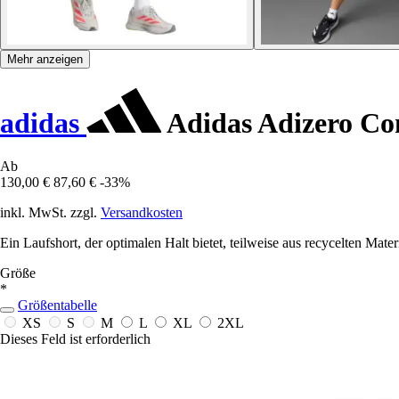
Mehr anzeigen
adidas
Adidas Adizero Co
Ab
130,00 €
87,60 €
-33%
inkl. MwSt. zzgl.
Versandkosten
Ein Laufshort, der optimalen Halt bietet, teilweise aus recycelten Materi
Größe
*
Größentabelle
XS
S
M
L
XL
2XL
Dieses Feld ist erforderlich