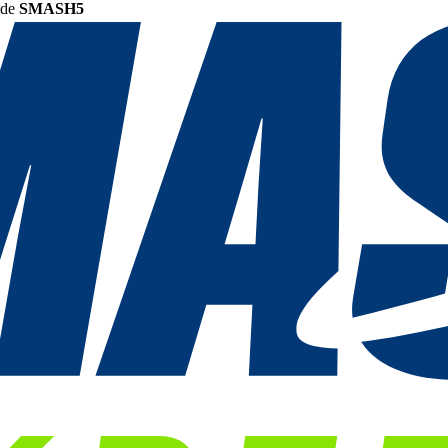
ode
SMASH5