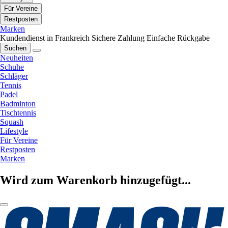
Für Vereine
Restposten
Marken
Kundendienst in Frankreich
Sichere Zahlung
Einfache Rückgabe
Suchen
Neuheiten
Schuhe
Schläger
Tennis
Padel
Badminton
Tischtennis
Squash
Lifestyle
Für Vereine
Restposten
Marken
Wird zum Warenkorb hinzugefügt...