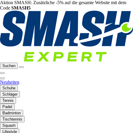
Aktion SMASH: Zusätzliche -5% auf die gesamte Website mit dem
Code
SMASH5
Suchen
Neuheiten
Schuhe
Schläger
Tennis
Padel
Badminton
Tischtennis
Squash
Lifestyle