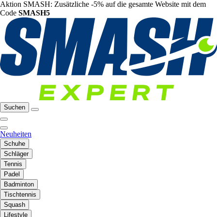
Aktion SMASH: Zusätzliche -5% auf die gesamte Website mit dem
Code
SMASH5
Suchen
Neuheiten
Schuhe
Schläger
Tennis
Padel
Badminton
Tischtennis
Squash
Lifestyle