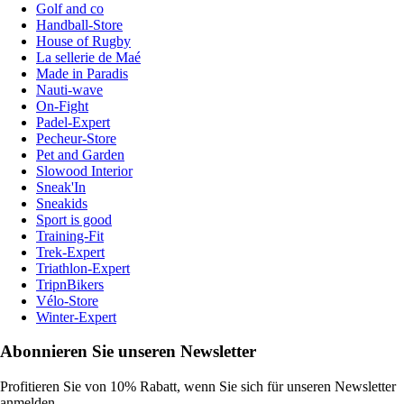
Golf and co
Handball-Store
House of Rugby
La sellerie de Maé
Made in Paradis
Nauti-wave
On-Fight
Padel-Expert
Pecheur-Store
Pet and Garden
Slowood Interior
Sneak'In
Sneakids
Sport is good
Training-Fit
Trek-Expert
Triathlon-Expert
TripnBikers
Vélo-Store
Winter-Expert
Abonnieren Sie unseren Newsletter
Profitieren Sie von 10% Rabatt, wenn Sie sich für unseren Newsletter
anmelden