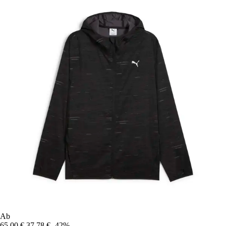
Ab
65,00 €
37,78 €
-42%