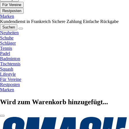
Für Vereine
Restposten
Marken
Kundendienst in Frankreich
Sichere Zahlung
Einfache Rückgabe
Suchen
Neuheiten
Schuhe
Schläger
Tennis
Padel
Badminton
Tischtennis
Squash
Lifestyle
Für Vereine
Restposten
Marken
Wird zum Warenkorb hinzugefügt...